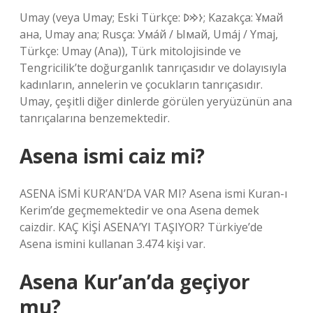
Umay (veya Umay; Eski Türkçe: 𐰆𐰢𐰖; Kazakça: Ұмай
aна, Umay ana; Rusça: Ума́й / Ымай, Umáj / Ymaj,
Türkçe: Umay (Ana)), Türk mitolojisinde ve
Tengricilik’te doğurganlık tanrıçasıdır ve dolayısıyla
kadınların, annelerin ve çocukların tanrıçasıdır.
Umay, çeşitli diğer dinlerde görülen yeryüzünün ana
tanrıçalarına benzemektedir.
Asena ismi caiz mi?
ASENA İSMİ KUR’AN’DA VAR MI? Asena ismi Kuran-ı
Kerim’de geçmemektedir ve ona Asena demek
caizdir. KAÇ KİŞİ ASENA’YI TAŞIYOR? Türkiye’de
Asena ismini kullanan 3.474 kişi var.
Asena Kur’an’da geçiyor
mu?