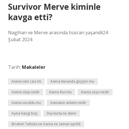
Survivor Merve kiminle
kavga etti?
Nagihan ve Merve arasında hüsran yaşandı!24
Şubat 2024
Tarih:
Makaleler
Asena ismi caiz mi
Asena Kuranda geçiyor mu
Asena olayı nedir
Asena Rus mu
Asena soyu nedir
Asena vuruldu mu
Asenanın anlamı nedir
Aşina hangi boy
Dişi kurta ne denir
İbrahim Tatlıses ve Asena ne zaman ayrıldı