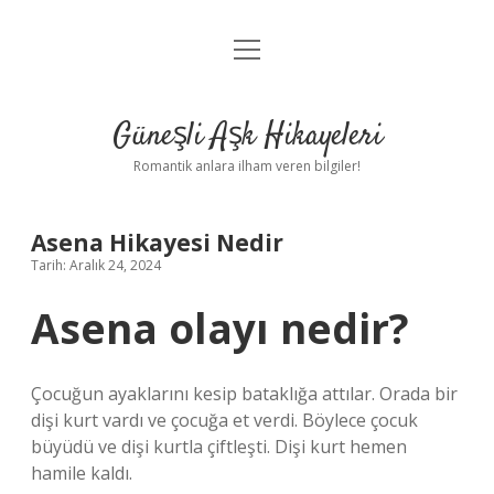
menüyü
Anasayfa
aç
Gizlilik Politikası
Güneşli Aşk Hikayeleri
Yasal Uyarı
Romantik anlara ilham veren bilgiler!
Hakkımızda
Asena Hikayesi Nedir
Tarih: Aralık 24, 2024
Asena olayı nedir?
Çocuğun ayaklarını kesip bataklığa attılar. Orada bir
dişi kurt vardı ve çocuğa et verdi. Böylece çocuk
büyüdü ve dişi kurtla çiftleşti. Dişi kurt hemen
hamile kaldı.