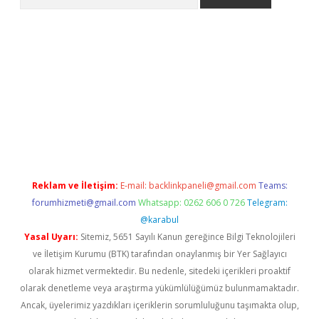
iş
Betexper giriş adresi güncellendi
betexper.xyz
hiltonbet yeni
Reklam ve İletişim:
E-mail:
backlinkpaneli@gmail.com
Teams:
forumhizmeti@gmail.com
Whatsapp: 0262 606 0 726
Telegram:
@karabul
Yasal Uyarı:
Sitemiz, 5651 Sayılı Kanun gereğince Bilgi Teknolojileri
ve İletişim Kurumu (BTK) tarafından onaylanmış bir Yer Sağlayıcı
olarak hizmet vermektedir. Bu nedenle, sitedeki içerikleri proaktif
olarak denetleme veya araştırma yükümlülüğümüz bulunmamaktadır.
Ancak, üyelerimiz yazdıkları içeriklerin sorumluluğunu taşımakta olup,