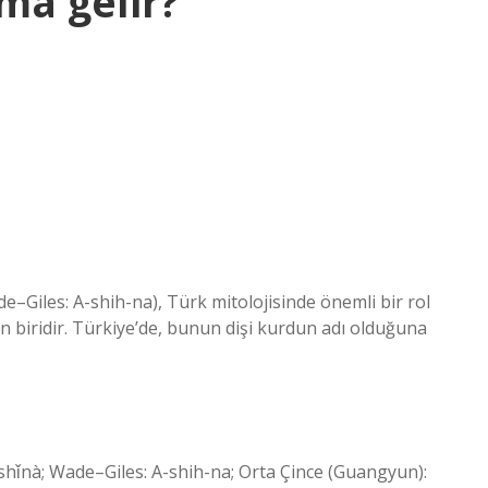
ma gelir?
–Giles: A-shih-na), Türk mitolojisinde önemli bir rol
 biridir. Türkiye’de, bunun dişi kurdun adı olduğuna
hǐnà; Wade–Giles: A-shih-na; Orta Çince (Guangyun):