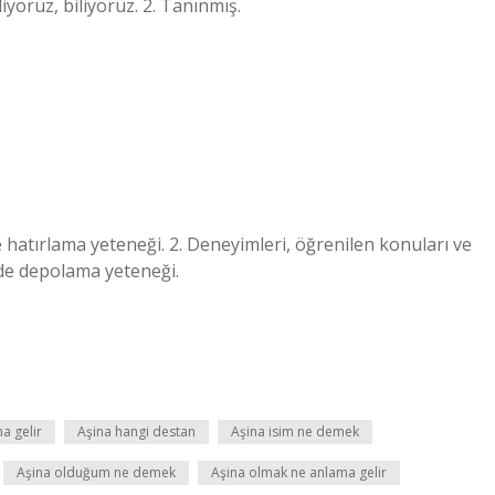
iyoruz, biliyoruz. 2. Tanınmış.
e hatırlama yeteneği. 2. Deneyimleri, öğrenilen konuları ve
hinde depolama yeteneği.
a gelir
Aşina hangi destan
Aşina isim ne demek
Aşina olduğum ne demek
Aşina olmak ne anlama gelir