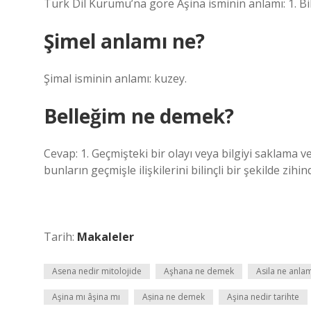
Türk Dil Kurumu’na göre Aşina isminin anlamı: 1. Bil
Şimel anlamı ne?
Şimal isminin anlamı: kuzey.
Belleğim ne demek?
Cevap: 1. Geçmişteki bir olayı veya bilgiyi saklama v
bunların geçmişle ilişkilerini bilinçli bir şekilde zi
Tarih:
Makaleler
Asena nedir mitolojide
Aşhana ne demek
Asila ne anlam
Aşina mı âşina mı
Aṣina ne demek
Aşina nedir tarihte