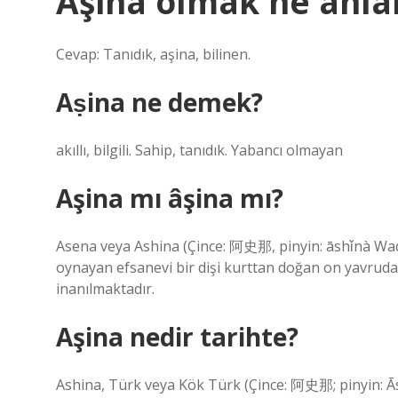
Aşina olmak ne anla
Cevap: Tanıdık, aşina, bilinen.
Aṣina ne demek?
akıllı, bilgili. Sahip, tanıdık. Yabancı olmayan
Aşina mı âşina mı?
Asena veya Ashina (Çince: 阿史那, pinyin: āshǐnà Wade
oynayan efsanevi bir dişi kurttan doğan on yavrudan
inanılmaktadır.
Aşina nedir tarihte?
Ashina, Türk veya Kök Türk (Çince: 阿史那; pinyin: Ās