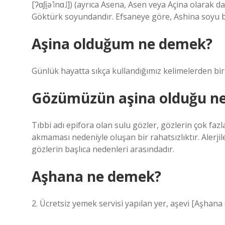
[ʔɑʃi̯ə˥nɑ˩]) (ayrıca Asena, Asen veya Açina olarak da
Göktürk soyundandır. Efsaneye göre, Ashina soyu bi
Aşina olduğum ne demek?
Günlük hayatta sıkça kullandığımız kelimelerden biri 
Gözümüzün aşina olduğu n
Tıbbi adı epifora olan sulu gözler, gözlerin çok faz
akmaması nedeniyle oluşan bir rahatsızlıktır. Alerjil
gözlerin başlıca nedenleri arasındadır.
Aşhana ne demek?
2. Ücretsiz yemek servisi yapılan yer, aşevi [Aşhana o