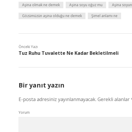
Aşina olmak ne demek
Aşina soyu oğuz mu
Aşina soyun
Gözümüzün aşina olduğu ne demek
Şimel anlamı ne
Önceki Yazı
Tuz Ruhu Tuvalette Ne Kadar Bekletilmeli
Bir yanıt yazın
E-posta adresiniz yayınlanmayacak.
Gerekli alanlar
Yorum