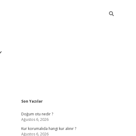
i
Sidebar
Son Yazılar
betci
vdcasino giriş
ilbet casino
ilbet yeni giriş
Betexper
Doğum otu nedir ?
Ağustos 6, 2026
Kur korumalıda hangi kur alınır ?
Ağustos 6, 2026