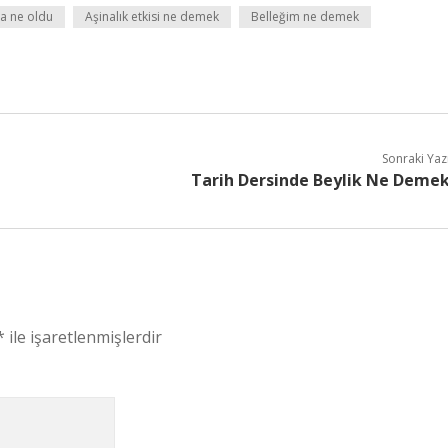
a ne oldu
Aşinalık etkisi ne demek
Belleğim ne demek
Sonraki Yaz
Tarih Dersinde Beylik Ne Deme
*
ile işaretlenmişlerdir