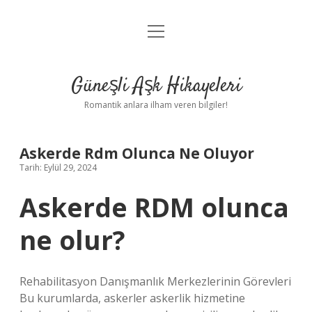
menüyü
Anasayfa
aç
Gizlilik Politikası
Güneşli Aşk Hikayeleri
Yasal Uyarı
Romantik anlara ilham veren bilgiler!
Hakkımızda
Askerde Rdm Olunca Ne Oluyor
Tarih: Eylül 29, 2024
Askerde RDM olunca
ne olur?
Rehabilitasyon Danışmanlık Merkezlerinin Görevleri
Bu kurumlarda, askerler askerlik hizmetine