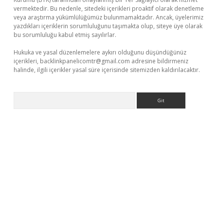
vermektedir. Bu nedenle, sitedeki içerikleri proaktif olarak denetleme
veya araştırma yükümlülüğümüz bulunmamaktadır. Ancak, üyelerimiz
yazdıkları içeriklerin sorumluluğunu taşımakta olup, siteye üye olarak
bu sorumluluğu kabul etmiş sayılırlar.
Hukuka ve yasal düzenlemelere aykırı olduğunu düşündüğünüz
içerikleri,
backlinkpanelicomtr@gmail.com
adresine bildirmeniz
halinde, ilgili içerikler yasal süre içerisinde sitemizden kaldırılacaktır.
Arama
exper giriş adresi güncellendi
betexper.xyz
hiltonbet yeni giri