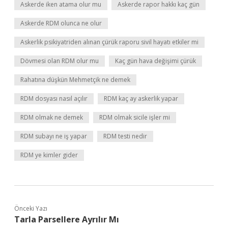
Askerde iken atama olur mu
Askerde rapor hakkı kaç gün
Askerde RDM olunca ne olur
Askerlik psikiyatriden alınan çürük raporu sivil hayatı etkiler mi
Dövmesi olan RDM olur mu
Kaç gün hava değişimi çürük
Rahatına düşkün Mehmetçik ne demek
RDM dosyası nasıl açılır
RDM kaç ay askerlik yapar
RDM olmak ne demek
RDM olmak sicile işler mi
RDM subayı ne iş yapar
RDM testi nedir
RDM ye kimler gider
Önceki Yazı
Tarla Parsellere Ayrılır Mı