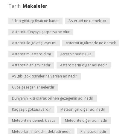
Tarih:
Makaleler
1 kilo göktaşı fiyatı ne kadar
Asteroid ne demek tıp
Asteroit dünyaya çarparsa ne olur
Asteroit ile göktaşı aynı mı
Asteroit ingilizcede ne demek
Asteroit mi asteroid mi
Asteroit nedir TDK
Asteroitin anlamı nedir
Asteroitlerin diğer adı nedir
Ay gibi gök cisimlerine verilen ad nedir
Cüce gezegenler nelerdir
Dünyanın ikizi olarak bilinen gezegenin adı nedir
Kaç çeşit göktaşı vardır
Meteor için diğer adı nedir
Meteorit ne demek kısaca
Meteorite diğer adı nedir
Meteorların halk dilindeki adı nedir
Planetoid nedir