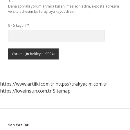
Daha sonraki yorumlarımda kullanılması için adım, e-posta adresim
ve site adresim bu tarayıcıya kaydedilsin.
9 - 5 kaçtır?
*
https://www.artiiki.com.tr
https://trakyacim.com.tr
https://loveinsun.com.tr
Sitemap
Sidebar
Son Yazılar