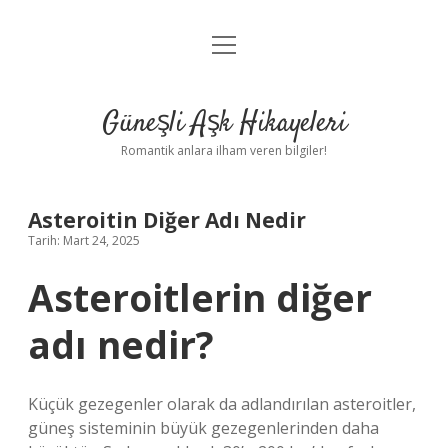
menüyü
Anasayfa
aç
Gizlilik Politikası
Güneşli Aşk Hikayeleri
Yasal Uyarı
Romantik anlara ilham veren bilgiler!
Hakkımızda
Asteroitin Diğer Adı Nedir
Tarih: Mart 24, 2025
Asteroitlerin diğer
adı nedir?
Küçük gezegenler olarak da adlandırılan asteroitler,
güneş sisteminin büyük gezegenlerinden daha