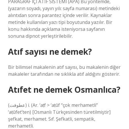
PARAGRAF İÇİ ATIF SİSTEMİ (APA) Bu yöntemde,
(yazarın soyadı, yayın yılı: sayfa numarası) metindeki
alıntıdan sonra parantez içinde verilir. Kaynaklar
metinde kullanılan yazı tipi boyutunda yazılır. Bir
konu hakkında açıklama isteniyorsa sayfanın
sonuna dipnot yerleştirilebilir.
Atıf sayısı ne demek?
Bir bilimsel makalenin atıf sayısı, bu makalenin diğer
makaleler tarafından ne sıklıkla atıf aldığını gösterir.
Atıfet ne demek Osmanlıca?
(ﻋﻄﻮﻓﺖ) i. (Ar. ‘aṭf > ‘aṭūf “çok merhametli”
‘aṭūfet’ten) [Osmanlı Türkçesinden türetilmiştir]
şefkat, merhamet. Sıf. Şefkatli, sempatik,
merhametli.