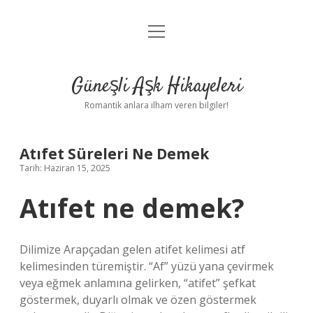
menüyü
Anasayfa
aç
Gizlilik Politikası
Güneşli Aşk Hikayeleri
Yasal Uyarı
Romantik anlara ilham veren bilgiler!
Hakkımızda
Atıfet Süreleri Ne Demek
Tarih: Haziran 15, 2025
Atıfet ne demek?
Dilimize Arapçadan gelen atifet kelimesi atf
kelimesinden türemiştir. “Af” yüzü yana çevirmek
veya eğmek anlamına gelirken, “atifet” şefkat
göstermek, duyarlı olmak ve özen göstermek