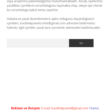
veya araştırma yükümlülüğümüz bulunmamaktadır. Ancak, üyelerimiz
yazdıkları içeriklerin sorumluluğunu taşımakta olup, siteye üye olarak
bu sorumluluğu kabul etmiş sayılırlar.
Hukuka ve yasal düzenlemelere aykırı olduğunu düşündüğünüz
içerikleri,
backlinkpanelicomtr@gmail.com
adresine bildirmeniz
halinde, ilgili içerikler yasal süre içerisinde sitemizden kaldırılacaktır.
Arama
riş
Betexper giriş adresi güncellendi
betexper.xyz
hiltonbet yen
Reklam ve İletişim:
E-mail:
backlinkpaneli@gmail.com
Teams: