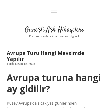
menüyü
Anasayfa
aç
Gizlilik Politikası
Güneşli Aşk Hikayeleri
Yasal Uyarı
Romantik anlara ilham veren bilgiler!
Hakkımızda
Avrupa Turu Hangi Mevsimde
Yapılır
Tarih: Nisan 18, 2025
Avrupa turuna hangi
ay gidilir?
Kuzey Avrupa’da sıcak yaz günlerinden