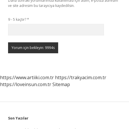
Daha sonraki yorumlarımda kullanılması için adım, e-posta adresim
ve site adresim bu tarayıcıya kaydedilsin.
9 - 5 kaçtır?
*
https://www.artiiki.com.tr
https://trakyacim.com.tr
https://loveinsun.com.tr
Sitemap
Sidebar
Son Yazılar