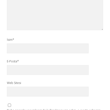
İsim*
E-Posta*
Web Sitesi