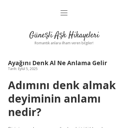
menüyü
Anasayfa
aç
Gizlilik Politikası
Güneşli Aşk Hikayeleri
Yasal Uyarı
Romantik anlara ilham veren bilgiler!
Hakkımızda
Ayağını Denk Al Ne Anlama Gelir
Tarih: Eylül 5, 2025
Adımını denk almak
deyiminin anlamı
nedir?