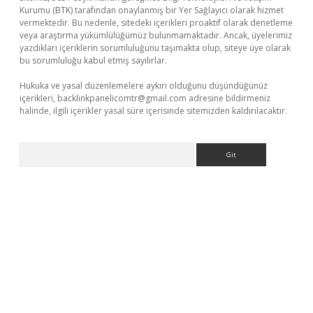
Kurumu (BTK) tarafından onaylanmış bir Yer Sağlayıcı olarak hizmet
vermektedir. Bu nedenle, sitedeki içerikleri proaktif olarak denetleme
veya araştırma yükümlülüğümüz bulunmamaktadır. Ancak, üyelerimiz
yazdıkları içeriklerin sorumluluğunu taşımakta olup, siteye üye olarak
bu sorumluluğu kabul etmiş sayılırlar.
Hukuka ve yasal düzenlemelere aykırı olduğunu düşündüğünüz
içerikleri,
backlinkpanelicomtr@gmail.com
adresine bildirmeniz
halinde, ilgili içerikler yasal süre içerisinde sitemizden kaldırılacaktır.
Arama
texper giriş adresi güncellendi
betexper.xyz
hiltonbet yeni gi