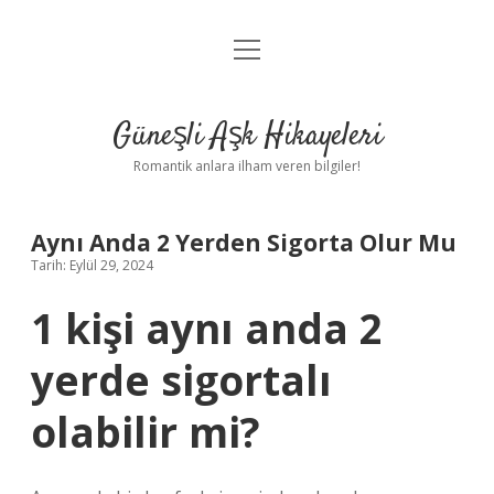
menüyü
Anasayfa
aç
Gizlilik Politikası
Güneşli Aşk Hikayeleri
Yasal Uyarı
Romantik anlara ilham veren bilgiler!
Hakkımızda
Aynı Anda 2 Yerden Sigorta Olur Mu
Tarih: Eylül 29, 2024
1 kişi aynı anda 2
yerde sigortalı
olabilir mi?