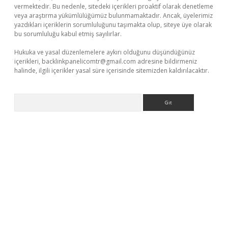
vermektedir. Bu nedenle, sitedeki içerikleri proaktif olarak denetleme
veya araştırma yükümlülüğümüz bulunmamaktadır. Ancak, üyelerimiz
yazdıkları içeriklerin sorumluluğunu taşımakta olup, siteye üye olarak
bu sorumluluğu kabul etmiş sayılırlar.
Hukuka ve yasal düzenlemelere aykırı olduğunu düşündüğünüz
içerikleri,
backlinkpanelicomtr@gmail.com
adresine bildirmeniz
halinde, ilgili içerikler yasal süre içerisinde sitemizden kaldırılacaktır.
Arama
per giriş adresi güncellendi
betexper.xyz
hiltonbet yeni giriş