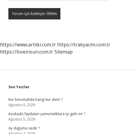
https://www.artiiki.com.tr
https://trakyacim.com.tr
https://loveinsun.com.tr
Sitemap
Sidebar
Son Yazılar
Kur korumalıda hangi kur alınır ?
Ağustos 6, 2026
Avokado faydaları yumurtalıklara iyi gelir mi ?
Ağustos 5, 2026
Ay düğümü nedir ?
Ağustos 4, 2026