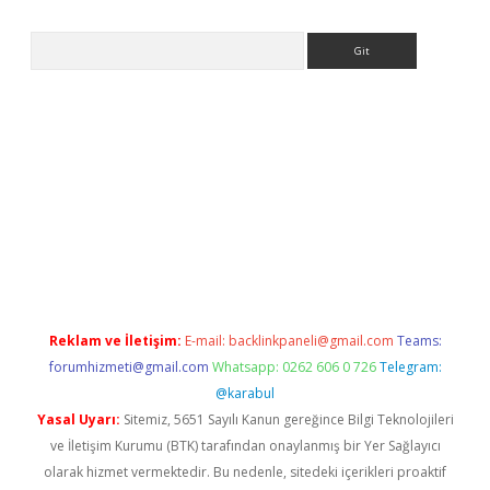
Arama
exper giriş adresi güncellendi
betexper.xyz
hiltonbet yeni giri
Reklam ve İletişim:
E-mail:
backlinkpaneli@gmail.com
Teams:
forumhizmeti@gmail.com
Whatsapp: 0262 606 0 726
Telegram:
@karabul
Yasal Uyarı:
Sitemiz, 5651 Sayılı Kanun gereğince Bilgi Teknolojileri
ve İletişim Kurumu (BTK) tarafından onaylanmış bir Yer Sağlayıcı
olarak hizmet vermektedir. Bu nedenle, sitedeki içerikleri proaktif