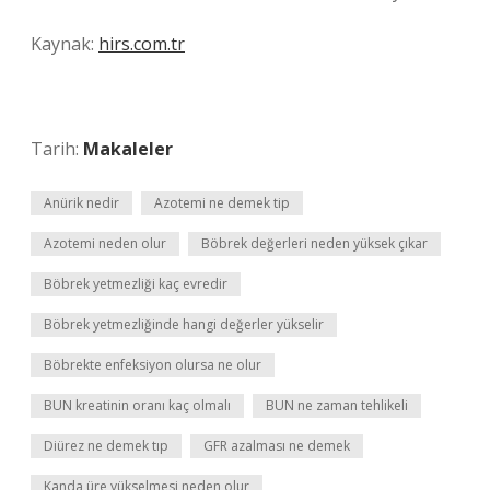
Kaynak:
hirs.com.tr
Tarih:
Makaleler
Anürik nedir
Azotemi ne demek tip
Azotemi neden olur
Böbrek değerleri neden yüksek çıkar
Böbrek yetmezliği kaç evredir
Böbrek yetmezliğinde hangi değerler yükselir
Böbrekte enfeksiyon olursa ne olur
BUN kreatinin oranı kaç olmalı
BUN ne zaman tehlikeli
Diürez ne demek tıp
GFR azalması ne demek
Kanda üre yükselmesi neden olur