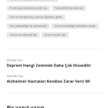
Postrenal Azotemi nedir tıp
Tıpta BUN ne demek
Üre ve kreatin kaç olursa diyalize girilir
Üre yüksekliği ne yememeli
Üremi hastalığı belirtileri nedir
Üremi ne demek tıp
Üremi nedir Vet
Önceki Yazı
Deprem Hangi Zeminde Daha Çok Hissedilir
Sonraki Yazı
Alzheimer Hastaları Kendine Zarar Verir Mi
Bir yanıt yazın