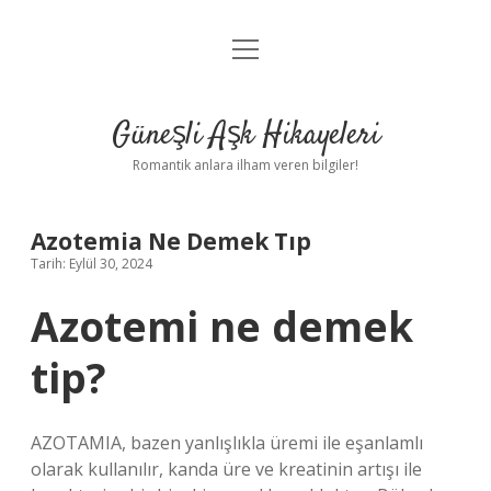
menüyü
Anasayfa
aç
Gizlilik Politikası
Güneşli Aşk Hikayeleri
Yasal Uyarı
Romantik anlara ilham veren bilgiler!
Hakkımızda
Azotemia Ne Demek Tıp
Tarih: Eylül 30, 2024
Azotemi ne demek
tip?
AZOTAMIA, bazen yanlışlıkla üremi ile eşanlamlı
olarak kullanılır, kanda üre ve kreatinin artışı ile