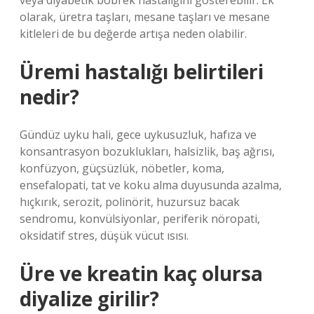
veya diyabetik böbrek hastalığını gösterebilir. Ek
olarak, üretra taşları, mesane taşları ve mesane
kitleleri de bu değerde artışa neden olabilir.
Üremi hastalığı belirtileri
nedir?
Gündüz uyku hali, gece uykusuzluk, hafıza ve
konsantrasyon bozuklukları, halsizlik, baş ağrısı,
konfüzyon, güçsüzlük, nöbetler, koma,
ensefalopati, tat ve koku alma duyusunda azalma,
hıçkırık, serozit, polinörit, huzursuz bacak
sendromu, konvülsiyonlar, periferik nöropati,
oksidatif stres, düşük vücut ısısı.
Üre ve kreatin kaç olursa
diyalize girilir?