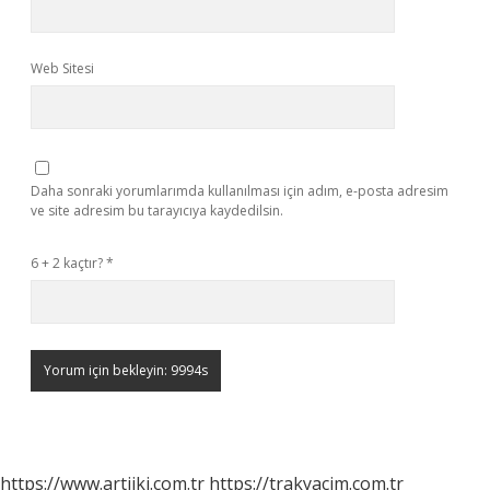
Web Sitesi
Daha sonraki yorumlarımda kullanılması için adım, e-posta adresim
ve site adresim bu tarayıcıya kaydedilsin.
6 + 2 kaçtır?
*
https://www.artiiki.com.tr
https://trakyacim.com.tr