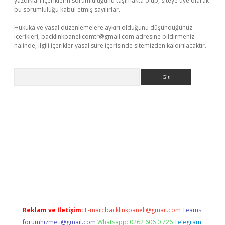
yazdıkları içeriklerin sorumluluğunu taşımakta olup, siteye üye olarak
bu sorumluluğu kabul etmiş sayılırlar.
Hukuka ve yasal düzenlemelere aykırı olduğunu düşündüğünüz
içerikleri,
backlinkpanelicomtr@gmail.com
adresine bildirmeniz
halinde, ilgili içerikler yasal süre içerisinde sitemizden kaldırılacaktır.
Arama
xper giriş adresi güncellendi
betexper.xyz
hiltonbet yeni giri
Reklam ve İletişim:
E-mail:
backlinkpaneli@gmail.com
Teams:
forumhizmeti@gmail.com
Whatsapp: 0262 606 0 726
Telegram: