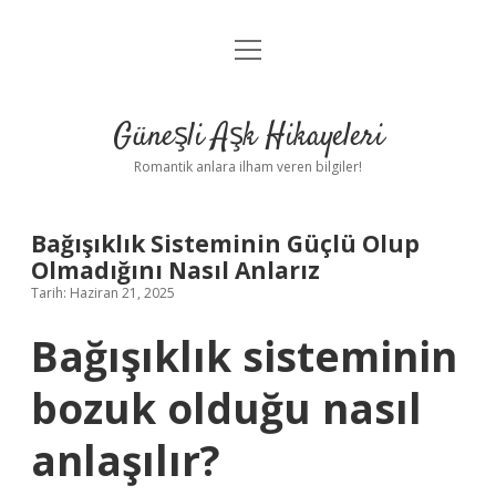
menüyü
Anasayfa
aç
Gizlilik Politikası
Güneşli Aşk Hikayeleri
Yasal Uyarı
Romantik anlara ilham veren bilgiler!
Hakkımızda
Bağışıklık Sisteminin Güçlü Olup
Olmadığını Nasıl Anlarız
Tarih: Haziran 21, 2025
Bağışıklık sisteminin
bozuk olduğu nasıl
anlaşılır?