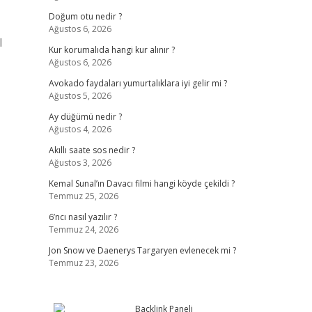
Doğum otu nedir ?
Ağustos 6, 2026
l
Kur korumalıda hangi kur alınır ?
Ağustos 6, 2026
Avokado faydaları yumurtalıklara iyi gelir mi ?
Ağustos 5, 2026
Ay düğümü nedir ?
Ağustos 4, 2026
Akıllı saate sos nedir ?
Ağustos 3, 2026
Kemal Sunal’ın Davacı filmi hangi köyde çekildi ?
Temmuz 25, 2026
6’ncı nasıl yazılır ?
Temmuz 24, 2026
Jon Snow ve Daenerys Targaryen evlenecek mi ?
Temmuz 23, 2026