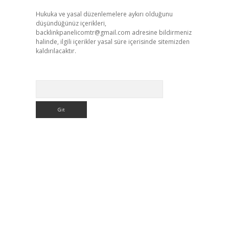
Hukuka ve yasal düzenlemelere aykırı olduğunu
düşündüğünüz içerikleri,
backlinkpanelicomtr@gmail.com
adresine bildirmeniz
halinde, ilgili içerikler yasal süre içerisinde sitemizden
kaldırılacaktır.
Arama