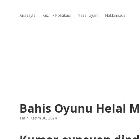
Anasayfa
Gizlilik Politikası
Yasal Uyarı
Hakkımızda
Bahis Oyunu Helal M
Tarih: Kasım 30, 2024