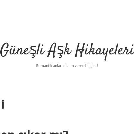
Güneşli Aşk Hikayeler
Romantik anlara ilham veren bilgiler!
i