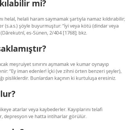
ılabilir mi?
 helal, helali haram saymamak şartıyla namaz kıldırabilir;
 (s.a.s.) şöyle buyurmuştur: “İyi veya kötü (dindar veya
Dârekutnî, es-Sünen, 2/404 [1768]; bkz.
saklamıştır?
 ancak meşruiyet sınırını aşmamak ve kumar oynayıp
r: “Ey iman edenler! İçki (ve zihni örten benzeri şeyler),
ğı pisliklerdir. Bunlardan kaçının ki kurtuluşa eresiniz.
lur?
likeye atarlar veya kaybederler. Kayıplarını telafi
r, depresyon ve hatta intiharlar görülür.