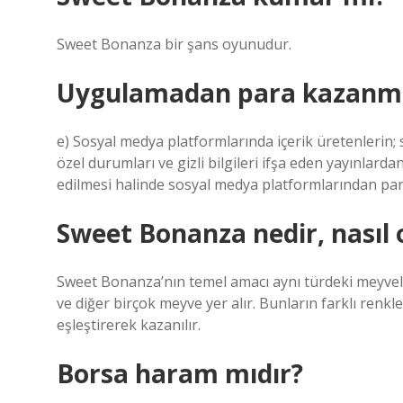
Sweet Bonanza bir şans oyunudur.
Uygulamadan para kazanm
e) Sosyal medya platformlarında içerik üretenlerin;
özel durumları ve gizli bilgileri ifşa eden yayınlard
edilmesi halinde sosyal medya platformlarından par
Sweet Bonanza nedir, nasıl 
Sweet Bonanza’nın temel amacı aynı türdeki meyvel
ve diğer birçok meyve yer alır. Bunların farklı renkle
eşleştirerek kazanılır.
Borsa haram mıdır?