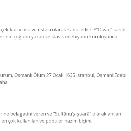
erçek kurucusu ve ustası olarak kabul edilir. *”Divan” sahibi
erlerinin çoğunu yazan ve klasik edebiyatın kuruluşunda
um, Osmanlı Ölüm 27 Ocak 1635 İstanbul, OsmanlıEdebi
daha
iirine belagatini veren ve “Sultânü’ş-şuarâ” olarak anılan
n en çok kullanılan ve popüler nazım biçimi.