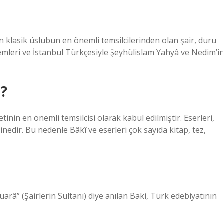
an klasik üslubun en önemli temsilcilerinden olan şair, duru
lemleri ve İstanbul Türkçesiyle Şeyhülislam Yahyâ ve Nedim’i
i?
inin en önemli temsilcisi olarak kabul edilmiştir. Eserleri,
inedir. Bu nedenle Bâkî ve eserleri çok sayıda kitap, tez,
arâ” (Şairlerin Sultanı) diye anılan Baki, Türk edebiyatının