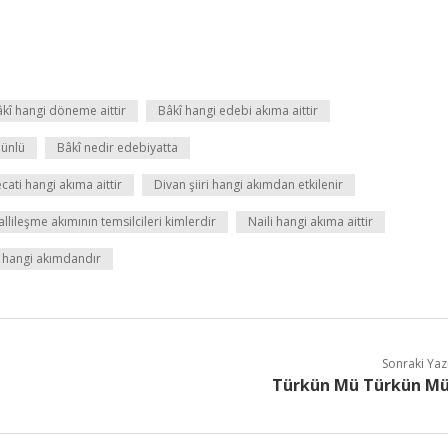
kî hangi döneme aittir
Bâkî hangi edebi akıma aittir
 ünlü
Bâkî nedir edebiyatta
cati hangi akıma aittir
Divan şiiri hangi akımdan etkilenir
llileşme akımının temsilcileri kimlerdir
Naili hangi akıma aittir
 hangi akımdandır
Sonraki Yaz
Türkün Mü Türkün M