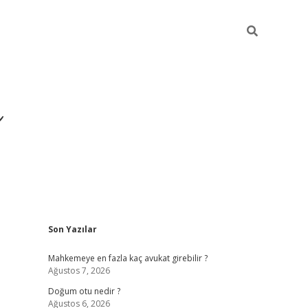
i
Sidebar
Son Yazılar
betci
vdcasino giriş
ilbet casino
ilbet yeni giriş
Betexper
Mahkemeye en fazla kaç avukat girebilir ?
Ağustos 7, 2026
Doğum otu nedir ?
Ağustos 6, 2026