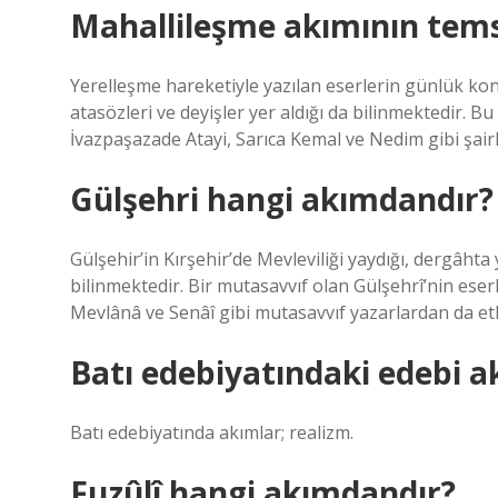
Mahallileşme akımının temsi
Yerelleşme hareketiyle yazılan eserlerin günlük konuş
atasözleri ve deyişler yer aldığı da bilinmektedir. B
İvazpaşazade Atayi, Sarıca Kemal ve Nedim gibi şairl
Gülşehri hangi akımdandır?
Gülşehir’in Kırşehir’de Mevleviliği yaydığı, dergâhta
bilinmektedir. Bir mutasavvıf olan Gülşehrî’nin eserle
Mevlânâ ve Senâî gibi mutasavvıf yazarlardan da etk
Batı edebiyatındaki edebi a
Batı edebiyatında akımlar; realizm.
Fuzûlî hangi akımdandır?