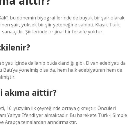
ma aittir?
 Bâkî, bu dönemin biyografilerinde de büyük bir şair olarak
inen şair, yüksek bir şiir yeteneğine sahipti. Klasik Türk
sanatçıdır. Şiirlerinde orijinal bir felsefe yoktur.
kilenir?
ebiyatı içinde dallanıp budaklandığı gibi, Divan edebiyatı da
tı Batı’ya yönelmiş olsa da, hem halk edebiyatının hem de
lmiştir.
i akıma aittir?
, 16. yüzyılın ilk çeyreğinde ortaya çıkmıştır. Öncüleri
slam Yahya Efendi yer almaktadır. Bu harekete Türk-i Simple
ve Arapça temalardan arındırmaktır.