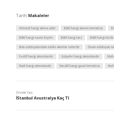
Tarih:
Makaleler
Ahmedi hangi akıma aittir
Bâkî hangi akımın temsilcisi
Bâ
Bâkî hangi nazım biçimi
Bâkî hangi tarz
Bâkî hangi türde
Batı edebiyatındaki edebi akımlar nelerdir
Divan edebiyatı ne
Fuzûlî hangi akımdandır
Gülşehri hangi akımdandır
Maha
Naili hangi akımdandır
Necâtî hangi gazel temsilcisi
Nefi
Önceki Yazı
İStanbul Avustralya Kaç Tl