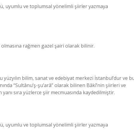
zlü, uyumlu ve toplumsal yönelimli şiirler yazmaya
 olmasına rağmen gazel şairi olarak bilinir.
Bu yüzyılın bilim, sanat ve edebiyat merkezi İstanbul’dur ve b
nda “Sultânu’ş-şu’arâ” olarak bilinen Bâkî’nin şiirleri ve
ın yanı sıra yüzlerce şiir mecmuasında kaydedilmiştir.
zlü, uyumlu ve toplumsal yönelimli şiirler yazmaya