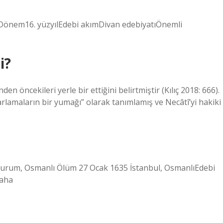
i?
en öncekileri yerle bir ettiğini belirtmiştir (Kılıç 2018: 666).
rlamaların bir yumağı” olarak tanımlamış ve Necâtî’yi hakiki
um, Osmanlı Ölüm 27 Ocak 1635 İstanbul, OsmanlıEdebi
daha