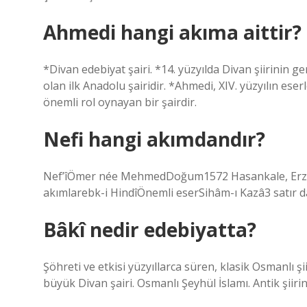
Ahmedi hangi akıma aittir?
*Divan edebiyat şairi. *14. yüzyılda Divan şiirinin g
olan ilk Anadolu şairidir. *Ahmedi, XIV. yüzyılın es
önemli rol oynayan bir şairdir.
Nefi hangi akımdandır?
Nef’îÖmer née MehmedDoğum1572 Hasankale, Erzur
akımlarebk-i HindîÖnemli eserSihâm-ı Kazâ3 satır 
Bâkî nedir edebiyatta?
Şöhreti ve etkisi yüzyıllarca süren, klasik Osmanlı ş
büyük Divan şairi. Osmanlı Şeyhül İslamı. Antik şiiri