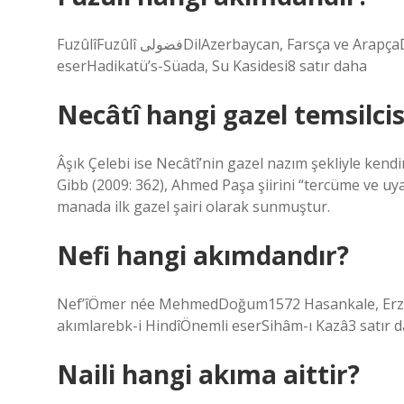
FuzûlîFuzûlî فضولیDilAzerbaycan, Farsça ve ArapçaDönem16. yüzyılEdebi akımDivan edebiyatıÖnemli
eserHadikatü’s-Süada, Su Kasidesi8 satır daha
Necâtî hangi gazel temsilcis
Âşık Çelebi ise Necâtî’nin gazel nazım şekliyle kendind
Gibb (2009: 362), Ahmed Paşa şiirini “tercüme ve uya
manada ilk gazel şairi olarak sunmuştur.
Nefi hangi akımdandır?
Nef’îÖmer née MehmedDoğum1572 Hasankale, Erzur
akımlarebk-i HindîÖnemli eserSihâm-ı Kazâ3 satır 
Naili hangi akıma aittir?