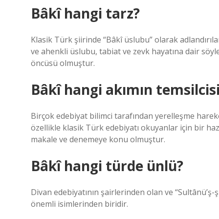
Bâkî hangi tarz?
Klasik Türk şiirinde “Bâkî üslubu” olarak adlandırıl
ve ahenkli üslubu, tabiat ve zevk hayatına dair söy
öncüsü olmuştur.
Bâkî hangi akımın temsilcis
Birçok edebiyat bilimci tarafından yerelleşme hareket
özellikle klasik Türk edebiyatı okuyanlar için bir haz
makale ve denemeye konu olmuştur.
Bâkî hangi türde ünlü?
Divan edebiyatının şairlerinden olan ve “Sultânü’ş-şu
önemli isimlerinden biridir.