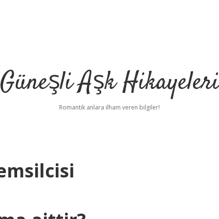
Güneşli Aşk Hikayeler
Romantik anlara ilham veren bilgiler!
msilcisi