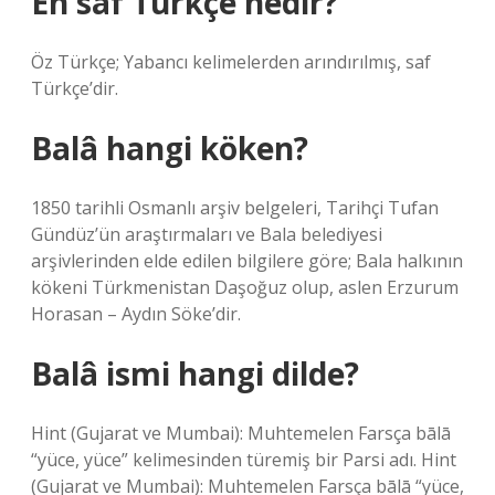
En saf Türkçe nedir?
Öz Türkçe; Yabancı kelimelerden arındırılmış, saf
Türkçe’dir.
Balâ hangi köken?
1850 tarihli Osmanlı arşiv belgeleri, Tarihçi Tufan
Gündüz’ün araştırmaları ve Bala belediyesi
arşivlerinden elde edilen bilgilere göre; Bala halkının
kökeni Türkmenistan Daşoğuz olup, aslen Erzurum
Horasan – Aydın Söke’dir.
Balâ ismi hangi dilde?
Hint (Gujarat ve Mumbai): Muhtemelen Farsça bālā
“yüce, yüce” kelimesinden türemiş bir Parsi adı. Hint
(Gujarat ve Mumbai): Muhtemelen Farsça bālā “yüce,