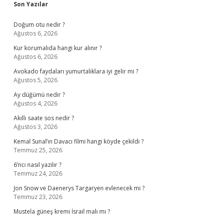
Sidebar
Son Yazılar
Doğum otu nedir ?
Ağustos 6, 2026
Kur korumalıda hangi kur alınır ?
Ağustos 6, 2026
Avokado faydaları yumurtalıklara iyi gelir mi ?
Ağustos 5, 2026
Ay düğümü nedir ?
Ağustos 4, 2026
Akıllı saate sos nedir ?
Ağustos 3, 2026
Kemal Sunal’ın Davacı filmi hangi köyde çekildi ?
Temmuz 25, 2026
6’ncı nasıl yazılır ?
Temmuz 24, 2026
Jon Snow ve Daenerys Targaryen evlenecek mi ?
Temmuz 23, 2026
Mustela güneş kremi İsrail malı mı ?