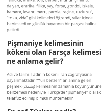
“abluka, antika, top, berber, mühür, çimento,
dalyan, entrika, filika, yay, forsa, gondol, iskele,
kamara, levent, martı, parola, reçine, tuzlu su”,
“toka, vida” gibi kelimeleri öğrendi, yıllar içinde
benimsedi ve günlük hayatının bir parçası haline
getirdi.
Pişmaniye kelimesinin
kökeni olan Farsça kelimesi
ne anlama gelir?
Adı ve tarihi. Tatlının kökeni İran coğrafyasına
dayanmaktadır. “Yün benzeri” anlamına gelen
peşmek (پشمک) kelimesinin zamanla koyun yününe
benzemesi nedeniyle Türkçe’de “pişmaniye” olarak
telaffuz edilmiş olması muhtemeldir.