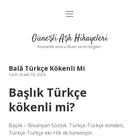
menüyü
Anasayfa
aç
Gizlilik Politikası
Güneşli Aşk Hikayeleri
Yasal Uyarı
Romantik anlara ilham veren bilgiler!
Hakkımızda
Balâ Türkçe Kökenli Mi
Tarih: Aralık 18, 2024
Başlık Türkçe
kökenli mi?
Başlık – Nisanyan Sözlük. Türkçe-Türkçe isimden,
Türkçe-Türkçe eki +lIk ile türemiştir.