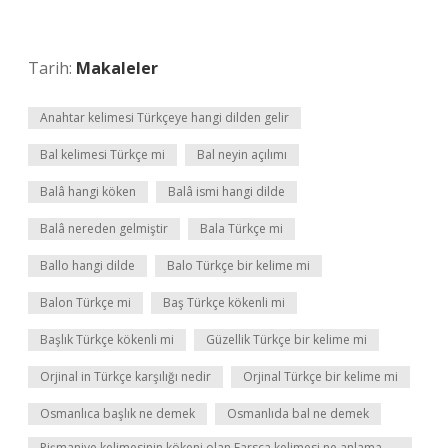
Tarih:
Makaleler
Anahtar kelimesi Türkçeye hangi dilden gelir
Bal kelimesi Türkçe mi
Bal neyin açılımı
Balâ hangi köken
Balâ ismi hangi dilde
Balâ nereden gelmiştir
Bala Türkçe mi
Ballo hangi dilde
Balo Türkçe bir kelime mi
Balon Türkçe mi
Baş Türkçe kökenli mi
Başlık Türkçe kökenli mi
Güzellik Türkçe bir kelime mi
Orjinal in Türkçe karşılığı nedir
Orjinal Türkçe bir kelime mi
Osmanlıca başlık ne demek
Osmanlıda bal ne demek
Pişmaniye kelimesinin kökeni olan Farsça kelimesi ne anlama