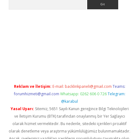
Arama
giriş
Betexper giriş adresi güncellendi
betexper.xyz
hiltonbet 
Reklam ve İletişim:
E-mail:
backlinkpaneli@gmail.com
Teams:
forumhizmeti@gmail.com
Whatsapp: 0262 606 0 726
Telegram:
@karabul
Yasal Uyarı:
Sitemiz, 5651 Sayılı Kanun gereğince Bilgi Teknolojileri
ve İletişim Kurumu (BTK) tarafından onaylanmış bir Yer Sağlayıcı
olarak hizmet vermektedir. Bu nedenle, sitedeki içerikleri proaktif
olarak denetleme veya araştırma yükümlülüğümüz bulunmamaktadır.
Ancak, üyelerimiz yazdıkları içeriklerin sorumluluğunu taşımakta olup,