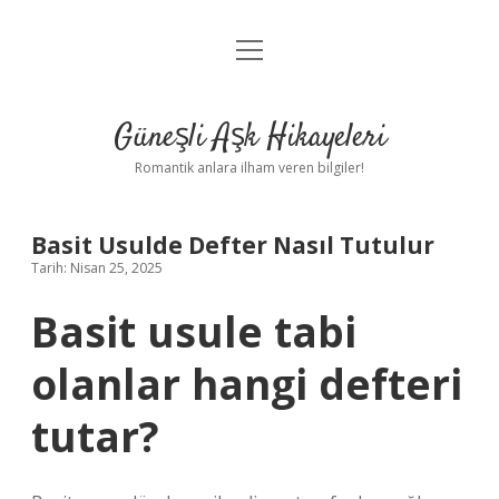
menüyü
Anasayfa
aç
Gizlilik Politikası
Güneşli Aşk Hikayeleri
Yasal Uyarı
Romantik anlara ilham veren bilgiler!
Hakkımızda
Basit Usulde Defter Nasıl Tutulur
Tarih: Nisan 25, 2025
Basit usule tabi
olanlar hangi defteri
tutar?