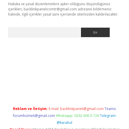
Hukuka ve yasal düzenlemelere aykırı olduğunu düşündüğünüz
içerikleri,
backlinkpanelicomtr@gmail.com
adresine bildirmeniz
halinde, ilgili içerikler yasal süre içerisinde sitemizden kaldırılacaktır.
Arama
Betexper giriş adresi güncellendi
betexper.xyz
hiltonbet yeni 
Reklam ve İletişim:
E-mail:
backlinkpaneli@gmail.com
Teams:
forumhizmeti@gmail.com
Whatsapp: 0262 606 0 726
Telegram:
@karabul