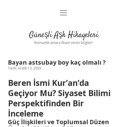
menüyü
Anasayfa
aç
Gizlilik Politikası
Güneşli Aşk Hikayeleri
Yasal Uyarı
Romantik anlara ilham veren bilgiler!
Hakkımızda
Bayan astsubay boy kaç olmalı ?
Tarih: Aralık 13, 2025
Beren İsmi Kur’an’da
Geçiyor Mu? Siyaset Bilimi
Perspektifinden Bir
İnceleme
Güç İlişkileri ve Toplumsal Düzen