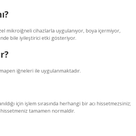
ı?
el mikroiğneli cihazlarla uygulanıyor, boya içermiyor,
nde bile iyileştirici etki gösteriyor.
ır?
rmapen iğneleri ile uygulanmaktadır.
nıldığı için işlem sırasında herhangi bir acı hissetmezsiniz;
ık hissetmeniz tamamen normaldir.