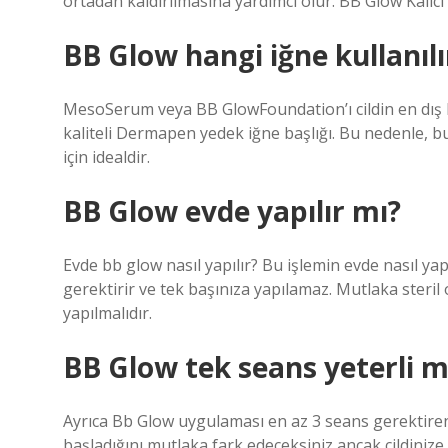
ortadan kaldırılmasına yardımcı olur. BB Glow Kalıcı
BB Glow hangi iğne kullanılı
MesoSerum veya BB GlowFoundation’ı cildin en dış 
kaliteli Dermapen yedek iğne başlığı. Bu nedenle, b
için idealdir.
BB Glow evde yapılır mı?
Evde bb glow nasıl yapılır? Bu işlemin evde nasıl y
gerektirir ve tek başınıza yapılamaz. Mutlaka steri
yapılmalıdır.
BB Glow tek seans yeterli m
Ayrıca Bb Glow uygulaması en az 3 seans gerektiren b
başladığını mutlaka fark edeceksiniz ancak cildinize