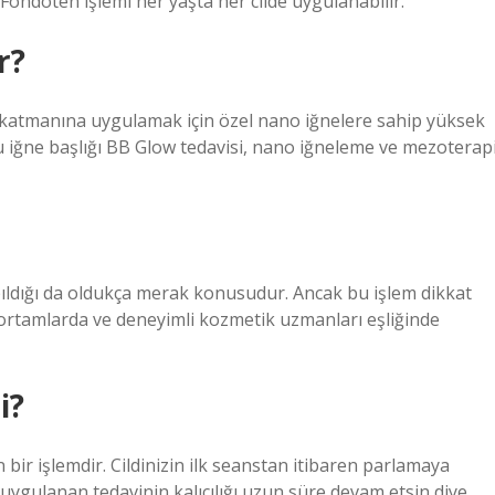
 Fondöten işlemi her yaşta her cilde uygulanabilir.
r?
katmanına uygulamak için özel nano iğnelere sahip yüksek
u iğne başlığı BB Glow tedavisi, nano iğneleme ve mezoterap
apıldığı da oldukça merak konusudur. Ancak bu işlem dikkat
l ortamlarda ve deneyimli kozmetik uzmanları eşliğinde
i?
ir işlemdir. Cildinizin ilk seanstan itibaren parlamaya
 uygulanan tedavinin kalıcılığı uzun süre devam etsin diye