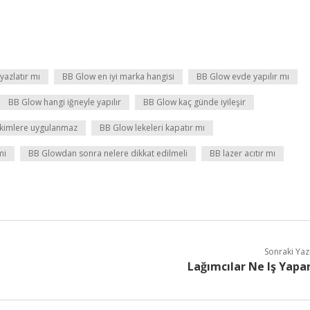
azlatır mı
BB Glow en iyi marka hangisi
BB Glow evde yapılır mı
BB Glow hangi iğneyle yapılır
BB Glow kaç günde iyileşir
kimlere uygulanmaz
BB Glow lekeleri kapatır mı
mi
BB Glowdan sonra nelere dikkat edilmeli
BB lazer acıtır mı
Sonraki Yaz
Lağımcılar Ne Iş Yapa