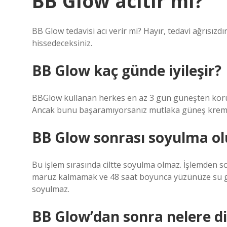
BB Glow acıtır mı?
BB Glow tedavisi acı verir mi? Hayır, tedavi ağrısızd
hissedeceksiniz.
BB Glow kaç günde iyileşir?
BBGlow kullanan herkes en az 3 gün güneşten korunm
Ancak bunu başaramıyorsanız mutlaka güneş kremi 
BB Glow sonrası soyulma o
Bu işlem sırasında ciltte soyulma olmaz. İşlemden 
maruz kalmamak ve 48 saat boyunca yüzünüze su gelm
soyulmaz.
BB Glow’dan sonra nelere di