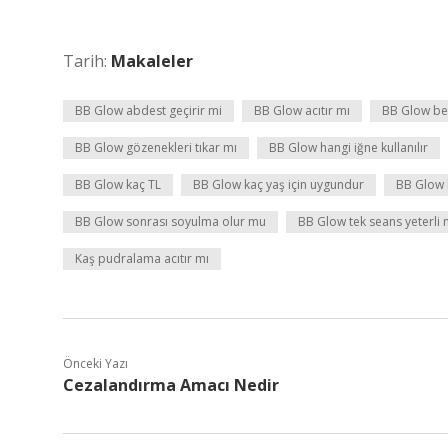
Tarih:
Makaleler
BB Glow abdest geçirir mi
BB Glow acıtır mı
BB Glow bey
BB Glow gözenekleri tıkar mı
BB Glow hangi iğne kullanılır
BB Glow kaç TL
BB Glow kaç yaş için uygundur
BB Glow 
BB Glow sonrası soyulma olur mu
BB Glow tek seans yeterli 
Kaş pudralama acıtır mı
Önceki Yazı
Cezalandırma Amacı Nedir