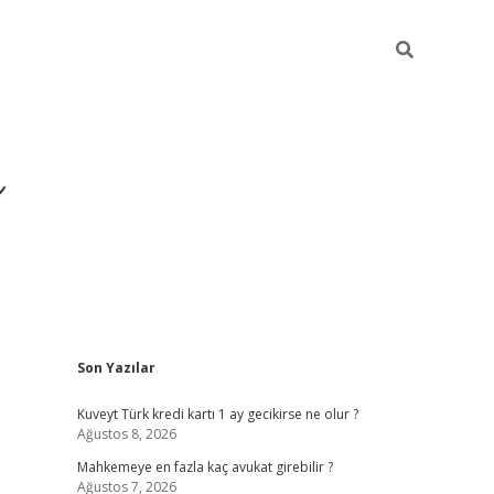
i
Sidebar
Son Yazılar
betci
vdcasino giriş
ilbet casino
ilbet yeni giriş
Betexper
Kuveyt Türk kredi kartı 1 ay gecikirse ne olur ?
Ağustos 8, 2026
Mahkemeye en fazla kaç avukat girebilir ?
Ağustos 7, 2026