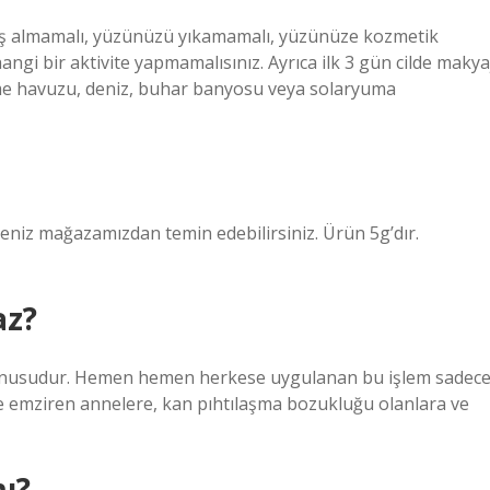
uş almamalı, yüzünüzü yıkamamalı, yüzünüze kozmetik
gi bir aktivite yapmamalısınız. Ayrıca ilk 3 gün cilde makya
zme havuzu, deniz, buhar banyosu veya solaryuma
rseniz mağazamızdan temin edebilirsiniz. Ürün 5g’dır.
az?
konusudur. Hemen hemen herkese uygulanan bu işlem sadec
ve emziren annelere, kan pıhtılaşma bozukluğu olanlara ve
ı?