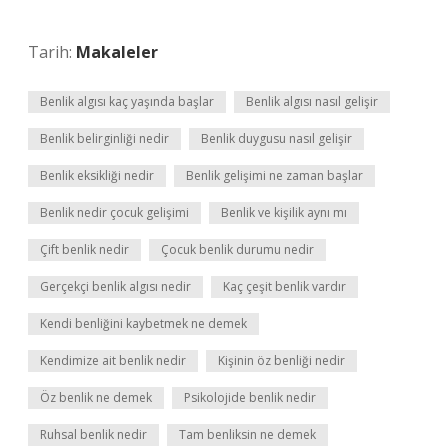
Tarih:
Makaleler
Benlik algısı kaç yaşında başlar
Benlik algısı nasıl gelişir
Benlik belirginliği nedir
Benlik duygusu nasıl gelişir
Benlik eksikliği nedir
Benlik gelişimi ne zaman başlar
Benlik nedir çocuk gelişimi
Benlik ve kişilik aynı mı
Çift benlik nedir
Çocuk benlik durumu nedir
Gerçekçi benlik algısı nedir
Kaç çeşit benlik vardır
Kendi benliğini kaybetmek ne demek
Kendimize ait benlik nedir
Kişinin öz benliği nedir
Öz benlik ne demek
Psikolojide benlik nedir
Ruhsal benlik nedir
Tam benliksin ne demek