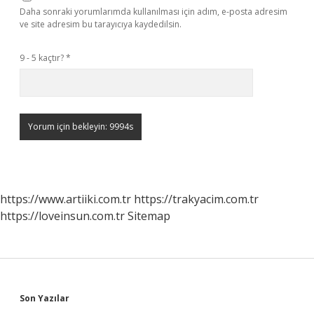
Daha sonraki yorumlarımda kullanılması için adım, e-posta adresim
ve site adresim bu tarayıcıya kaydedilsin.
9 - 5 kaçtır?
*
https://www.artiiki.com.tr
https://trakyacim.com.tr
https://loveinsun.com.tr
Sitemap
Sidebar
Son Yazılar