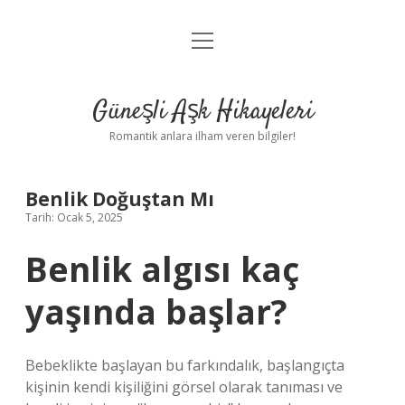
menüyü
Anasayfa
aç
Gizlilik Politikası
Güneşli Aşk Hikayeleri
Yasal Uyarı
Romantik anlara ilham veren bilgiler!
Hakkımızda
Benlik Doğuştan Mı
Tarih: Ocak 5, 2025
Benlik algısı kaç
yaşında başlar?
Bebeklikte başlayan bu farkındalık, başlangıçta
kişinin kendi kişiliğini görsel olarak tanıması ve