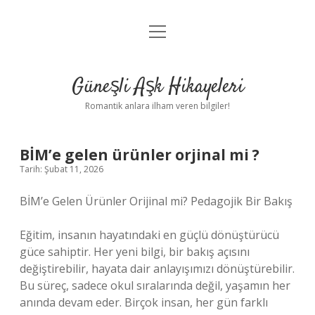
menüyü
Anasayfa
aç
Gizlilik Politikası
Güneşli Aşk Hikayeleri
Yasal Uyarı
Romantik anlara ilham veren bilgiler!
Hakkımızda
BİM’e gelen ürünler orjinal mi ?
Tarih: Şubat 11, 2026
BİM’e Gelen Ürünler Orijinal mi? Pedagojik Bir Bakış
Eğitim, insanın hayatındaki en güçlü dönüştürücü
güce sahiptir. Her yeni bilgi, bir bakış açısını
değiştirebilir, hayata dair anlayışımızı dönüştürebilir.
Bu süreç, sadece okul sıralarında değil, yaşamın her
anında devam eder. Birçok insan, her gün farklı