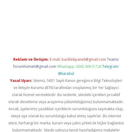
etexper giriş adresi güncellendi
betexper.xyz
hiltonbet yeni gi
Reklam ve İletişim:
E-mail:
backlinkpaneli@gmail.com
Teams:
forumhizmeti@gmail.com
Whatsapp: 0262 606 0 726
Telegram:
@karabul
Yasal Uyarı:
Sitemiz, 5651 Sayılı Kanun gereğince Bilgi Teknolojileri
ve İletişim Kurumu (BTK) tarafından onaylanmış bir Yer Sağlayıcı
olarak hizmet vermektedir. Bu nedenle, sitedeki içerikleri proaktif
olarak denetleme veya araştırma yükümlülüğümüz bulunmamaktadır.
Ancak, üyelerimiz yazdıkları içeriklerin sorumluluğunu taşımakta olup,
siteye üye olarak bu sorumluluğu kabul etmiş sayılırlar. Bu internet
sitesi, herhangi bir marka, kurum veya şahıs şirketi ile hiçbir bağlantısı
bulunmamaktadır. Sitede yalnızca kendi hazırladığımız makaleler