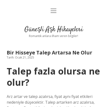
menüyü
Anasayfa
aç
Gizlilik Politikası
Güneşli Aşk Hikayeleri
Yasal Uyarı
Romantik anlara ilham veren bilgiler!
Hakkımızda
Bir Hisseye Talep Artarsa Ne Olur
Tarih: Ocak 21, 2025
Talep fazla olursa ne
olur?
Arz artar ve talep azalırsa, fiyat aynı fiyat etkileri
nedeniyle düşecektir. Talep artarken arz azalırsa,