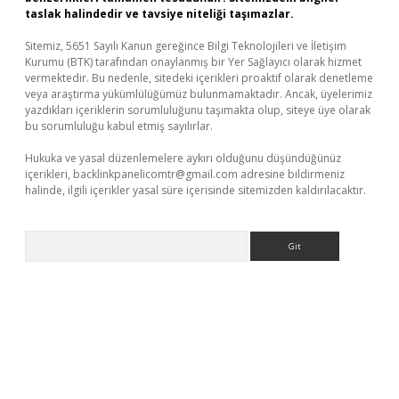
taslak halindedir ve tavsiye niteliği taşımazlar.
Sitemiz, 5651 Sayılı Kanun gereğince Bilgi Teknolojileri ve İletişim
Kurumu (BTK) tarafından onaylanmış bir Yer Sağlayıcı olarak hizmet
vermektedir. Bu nedenle, sitedeki içerikleri proaktif olarak denetleme
veya araştırma yükümlülüğümüz bulunmamaktadır. Ancak, üyelerimiz
yazdıkları içeriklerin sorumluluğunu taşımakta olup, siteye üye olarak
bu sorumluluğu kabul etmiş sayılırlar.
Hukuka ve yasal düzenlemelere aykırı olduğunu düşündüğünüz
içerikleri,
backlinkpanelicomtr@gmail.com
adresine bildirmeniz
halinde, ilgili içerikler yasal süre içerisinde sitemizden kaldırılacaktır.
Arama
exper giriş adresi güncellendi
betexper.xyz
hiltonbet yeni giri