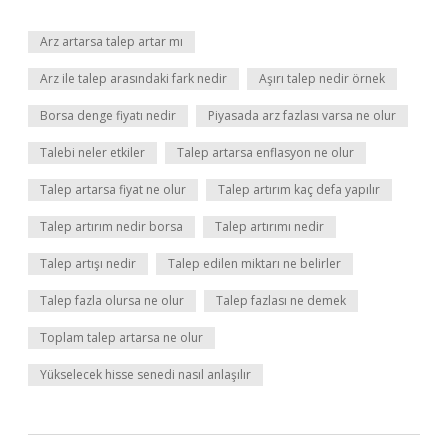
Arz artarsa talep artar mı
Arz ile talep arasındaki fark nedir
Aşırı talep nedir örnek
Borsa denge fiyatı nedir
Piyasada arz fazlası varsa ne olur
Talebi neler etkiler
Talep artarsa enflasyon ne olur
Talep artarsa fiyat ne olur
Talep artırım kaç defa yapılır
Talep artırım nedir borsa
Talep artırımı nedir
Talep artışı nedir
Talep edilen miktarı ne belirler
Talep fazla olursa ne olur
Talep fazlası ne demek
Toplam talep artarsa ne olur
Yükselecek hisse senedi nasıl anlaşılır