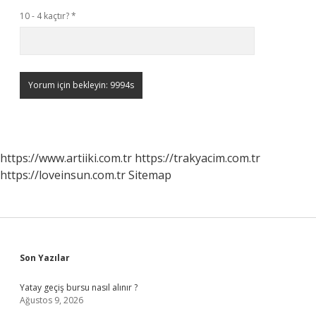
10 - 4 kaçtır?
*
https://www.artiiki.com.tr
https://trakyacim.com.tr
https://loveinsun.com.tr
Sitemap
Sidebar
Son Yazılar
Yatay geçiş bursu nasıl alınır ?
Ağustos 9, 2026