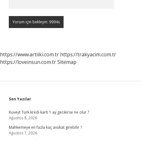
https://www.artiiki.com.tr
https://trakyacim.com.tr
https://loveinsun.com.tr
Sitemap
Sidebar
Son Yazılar
Kuveyt Türk kredi kartı 1 ay gecikirse ne olur ?
Ağustos 8, 2026
Mahkemeye en fazla kaç avukat girebilir ?
Ağustos 7, 2026