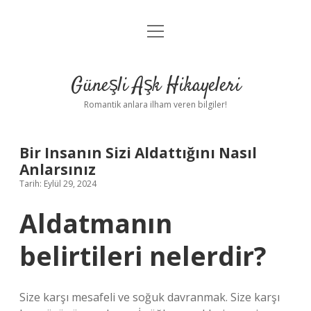
menüyü
Anasayfa
aç
Gizlilik Politikası
Güneşli Aşk Hikayeleri
Yasal Uyarı
Romantik anlara ilham veren bilgiler!
Hakkımızda
Bir Insanın Sizi Aldattığını Nasıl
Anlarsınız
Tarih: Eylül 29, 2024
Aldatmanın
belirtileri nelerdir?
Size karşı mesafeli ve soğuk davranmak. Size karşı