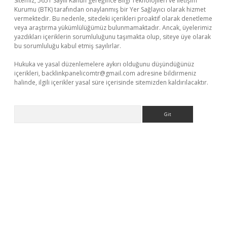
Sitemiz, 5651 Sayılı Kanun gereğince Bilgi Teknolojileri ve İletişim
Kurumu (BTK) tarafından onaylanmış bir Yer Sağlayıcı olarak hizmet
vermektedir. Bu nedenle, sitedeki içerikleri proaktif olarak denetleme
veya araştırma yükümlülüğümüz bulunmamaktadır. Ancak, üyelerimiz
yazdıkları içeriklerin sorumluluğunu taşımakta olup, siteye üye olarak
bu sorumluluğu kabul etmiş sayılırlar.
Hukuka ve yasal düzenlemelere aykırı olduğunu düşündüğünüz
içerikleri,
backlinkpanelicomtr@gmail.com
adresine bildirmeniz
halinde, ilgili içerikler yasal süre içerisinde sitemizden kaldırılacaktır.
Arama
er giriş adresi güncellendi
betexper.xyz
hiltonbet yeni giriş