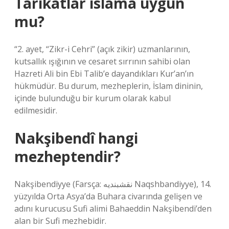
Tarikatlar islama uygun
mu?
“2. ayet, “Zikr-i Cehri” (açık zikir) uzmanlarının,
kutsallık ışığının ve cesaret sırrının sahibi olan
Hazreti Ali bin Ebi Talib’e dayandıkları Kur’an’ın
hükmüdür. Bu durum, mezheplerin, İslam dininin,
içinde bulunduğu bir kurum olarak kabul
edilmesidir.
Nakşibendî hangi
mezheptendir?
Nakşibendiyye (Farsça: نقشبندیه Naqshbandiyye), 14.
yüzyılda Orta Asya’da Buhara civarında gelişen ve
adını kurucusu Sufi alimi Bahaeddin Nakşibendi’den
alan bir Sufi mezhebidir.