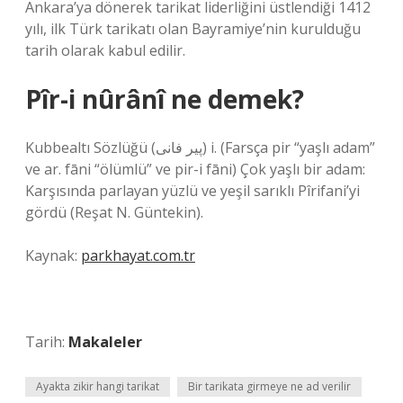
Ankara’ya dönerek tarikat liderliğini üstlendiği 1412
yılı, ilk Türk tarikatı olan Bayramiye’nin kurulduğu
tarih olarak kabul edilir.
Pîr-i nûrânî ne demek?
Kubbealtı Sözlüğü (ﭘﻴﺮ ﻓﺎﻧﻰ) i. (Farsça pіr “yaşlı adam”
ve ar. fānі “ölümlü” ve pіr-i fānі) Çok yaşlı bir adam:
Karşısında parlayan yüzlü ve yeşil sarıklı Pîrifani’yi
gördü (Reşat N. Güntekin).
Kaynak:
parkhayat.com.tr
Tarih:
Makaleler
Ayakta zikir hangi tarikat
Bir tarikata girmeye ne ad verilir