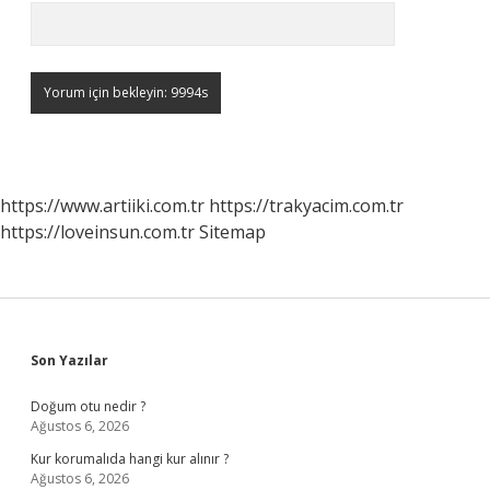
https://www.artiiki.com.tr
https://trakyacim.com.tr
https://loveinsun.com.tr
Sitemap
Sidebar
Son Yazılar
Doğum otu nedir ?
Ağustos 6, 2026
Kur korumalıda hangi kur alınır ?
Ağustos 6, 2026