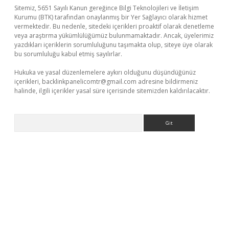
Sitemiz, 5651 Sayılı Kanun gereğince Bilgi Teknolojileri ve İletişim
Kurumu (BTK) tarafından onaylanmış bir Yer Sağlayıcı olarak hizmet
vermektedir. Bu nedenle, sitedeki içerikleri proaktif olarak denetleme
veya araştırma yükümlülüğümüz bulunmamaktadır. Ancak, üyelerimiz
yazdıkları içeriklerin sorumluluğunu taşımakta olup, siteye üye olarak
bu sorumluluğu kabul etmiş sayılırlar.
Hukuka ve yasal düzenlemelere aykırı olduğunu düşündüğünüz
içerikleri,
backlinkpanelicomtr@gmail.com
adresine bildirmeniz
halinde, ilgili içerikler yasal süre içerisinde sitemizden kaldırılacaktır.
Arama
exper giriş adresi güncellendi
betexper.xyz
hiltonbet yeni giri