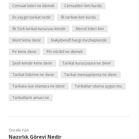
Cemaat lideri ne demek
Cemaatleri kim kurdu
En yaygın tarikat nedir
İlk tarikatı kim kurdu
İlk Türk tarikat kurucusu kimdir
Menzil lideri kim
Mürit kime denir
Nakşibendî hangi mezheptendir
Pir kime denir
Pîri nûrânî ne demek
Şeyh kimdir kime denir
Tarikat kurucusuna ne denir
Tarikat liderine ne denir
Tarikat mensuplarına ne denir
Tarikata üye olanlara ne denir
Tarikatlar islama uygun mu
Tarikatların amacı ne
Önceki Yazı
Nazırlık Görevi Nedir