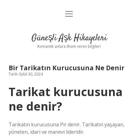
menüyü
Anasayfa
aç
Gizlilik Politikası
Güneşli Aşk Hikayeleri
Yasal Uyarı
Romantik anlara ilham veren bilgiler!
Hakkımızda
Bir Tarikatın Kurucusuna Ne Denir
Tarih: Eylül 30, 2024
Tarikat kurucusuna
ne denir?
Tarikatın kurucusuna Pir denir. Tarikatın yaşayan,
yöneten, idari ve manevi lideridir.