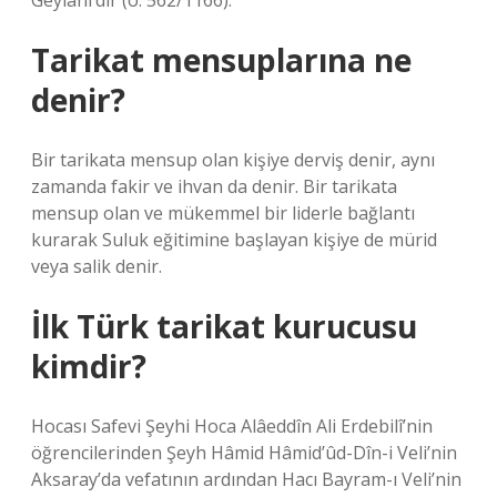
Geylani’dir (ö. 562/1166).
Tarikat mensuplarına ne
denir?
Bir tarikata mensup olan kişiye derviş denir, aynı
zamanda fakir ve ihvan da denir. Bir tarikata
mensup olan ve mükemmel bir liderle bağlantı
kurarak Suluk eğitimine başlayan kişiye de mürid
veya salik denir.
İlk Türk tarikat kurucusu
kimdir?
Hocası Safevi Şeyhi Hoca Alâeddîn Ali Erdebilî’nin
öğrencilerinden Şeyh Hâmid Hâmid’ûd-Dîn-i Veli’nin
Aksaray’da vefatının ardından Hacı Bayram-ı Veli’nin