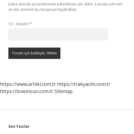
Daha sonraki yorumlarımda kullanılması için adım, e-posta adresim
ve site adresim bu tarayıcıya kaydedilsin.
10 - 4 kaçtır?
*
https://www.artiiki.com.tr
https://trakyacim.com.tr
https://loveinsun.com.tr
Sitemap
Sidebar
Son Yazılar