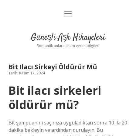
menüyü
Anasayfa
aç
Gizlilik Politikası
Güneşli Aşk Hikayeleri
Yasal Uyarı
Romantik anlara ilham veren bilgiler!
Hakkımızda
Bit Ilacı Sirkeyi Öldürür Mü
Tarih: Kasım 17, 2024
Bit ilacı sirkeleri
öldürür mü?
Bit şampuanını saçınıza uyguladıktan sonra 10 ila 20
dakika bekleyin ve ardından durulayın. Bu