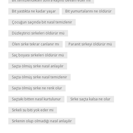
Bit temizlendikten sonra kaşıntı devam eder mi
Bit yastıkta ne kadar yaşar
Bit yumurtalarını ne öldürür
Çocuğun saçında bit nasıl temizlenir
Düzleştirici sirkeleri öldürür mü
Ölen sirke tekrar canlanır mı
Paranit sirkeyi öldürür mü
Saç boyası sirkeleri öldürür mü
Saçta ölmüş sirke nasıl anlaşılır
Saçta ölmüş sirke nasıl temizlenir
Saçta ölmüş sirke ne renk olur
Saçtaki bitten nasıl kurtulunur
Sirke saçta kalsa ne olur
Sirkeli su biti yok eder mi
Sirkenin olup olmadığı nasıl anlaşılır