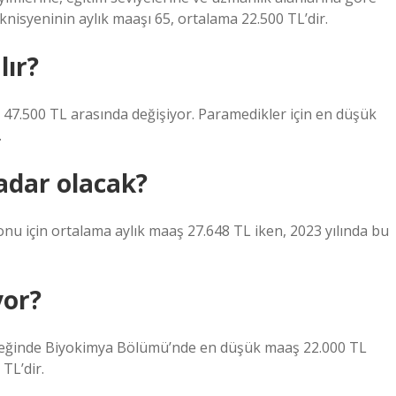
eknisyeninin aylık maaşı 65, ortalama 22.500 TL’dir.
ır?
le 47.500 TL arasında değişiyor. Paramedikler için en düşük
.
adar olacak?
nu için ortalama aylık maaş 27.648 TL iken, 2023 yılında bu
yor?
yreğinde Biyokimya Bölümü’nde en düşük maaş 22.000 TL
 TL’dir.