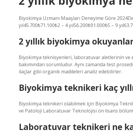
2 yıllık biyokimya n
Biyokimya Uzmanı Maaşları Deneyime Göre 2024D
yıl45.700₺71.100₺2 – 4 yıl56.200₺91.000₺5 – 9 yıl63.
2 yıllık biyokimya okuyanlar
Biyokimya teknisyenleri, laboratuvar aletlerinin v
bakımından sorumludur. Aynı zamanda test prosedürle
ilaçlar gibi organik maddeleri analiz edebilirler.
Biyokimya teknikeri kaç yıll
Biyokimya teknikeri olabilmek için Biyokimya Tekni
ve Patoloji Laboratuvar Teknolojisi ön lisans bölümle
Laboratuvar teknikeri ne k