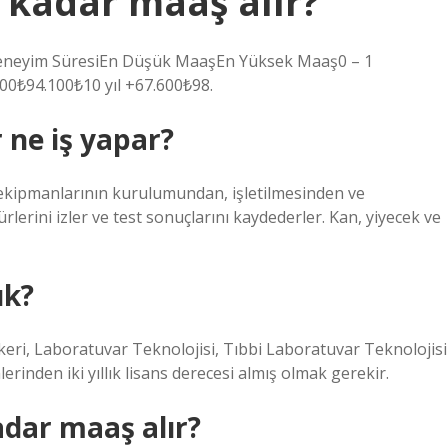
e kadar maaş alır?
eneyim SüresiEn Düşük MaaşEn Yüksek Maaş0 – 1
700₺94.100₺10 yıl +67.600₺98.
 ne iş yapar?
e ekipmanlarının kurulumundan, işletilmesinden ve
rini izler ve test sonuçlarını kaydederler. Kan, yiyecek ve
ık?
keri, Laboratuvar Teknolojisi, Tıbbi Laboratuvar Teknolojisi
rinden iki yıllık lisans derecesi almış olmak gerekir.
adar maaş alır?