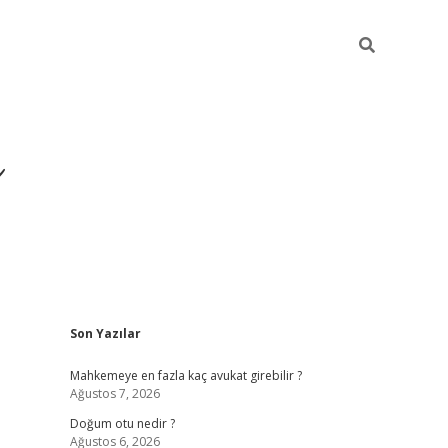
i
Sidebar
Son Yazılar
betci
vdcasino giriş
ilbet casino
ilbet yeni 
Mahkemeye en fazla kaç avukat girebilir ?
Ağustos 7, 2026
Doğum otu nedir ?
Ağustos 6, 2026