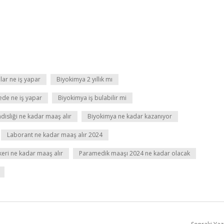
lar ne iş yapar
Biyokimya 2 yıllık mı
de ne iş yapar
Biyokimya iş bulabilir mi
isliği ne kadar maaş alır
Biyokimya ne kadar kazanıyor
Laborant ne kadar maaş alır 2024
keri ne kadar maaş alır
Paramedik maaşı 2024 ne kadar olacak