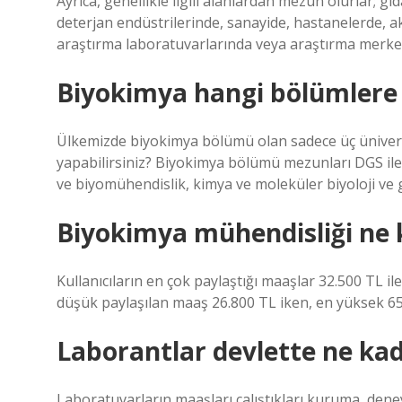
Ayrıca, genellikle ilgili alanlardan mezun olurlar; gıd
deterjan endüstrilerinde, sanayide, hastanelerde, ak
araştırma laboratuvarlarında veya araştırma merkezl
Biyokimya hangi bölümlere 
Ülkemizde biyokimya bölümü olan sadece üç üniversi
yapabilirsiniz? Biyokimya bölümü mezunları DGS ile 
ve biyomühendislik, kimya ve moleküler biyoloji ve g
Biyokimya mühendisliği ne 
Kullanıcıların en çok paylaştığı maaşlar 32.500 TL i
düşük paylaşılan maaş 26.800 TL iken, en yüksek 65 
Laborantlar devlette ne ka
Laboratuvarların maaşları çalıştıkları kuruma, dene