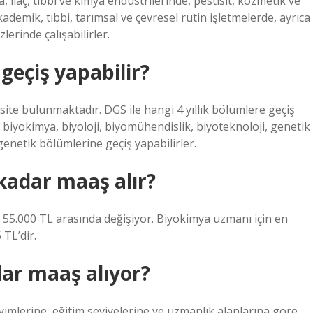
a, ilaç, tıbbi ve kimya endüstrilerinde, pestisit, kozmetik ve
ademik, tıbbi, tarımsal ve çevresel rutin işletmelerde, ayrıca
erinde çalışabilirler.
geçiş yapabilir?
te bulunmaktadır. DGS ile hangi 4 yıllık bölümlere geçiş
biyokimya, biyoloji, biyomühendislik, biyoteknoloji, genetik
enetik bölümlerine geçiş yapabilirler.
kadar maaş alır?
le 55.000 TL arasında değişiyor. Biyokimya uzmanı için en
TL’dir.
dar maaş alıyor?
yimlerine, eğitim seviyelerine ve uzmanlık alanlarına göre