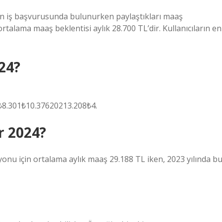
arın iş başvurusunda bulunurken paylaştıkları maaş
ortalama maaş beklentisi aylık 28.700 TL’dir. Kullanıcıların en
24?
8.301₺10.37620213.208₺4.
r 2024?
yonu için ortalama aylık maaş 29.188 TL iken, 2023 yılında b