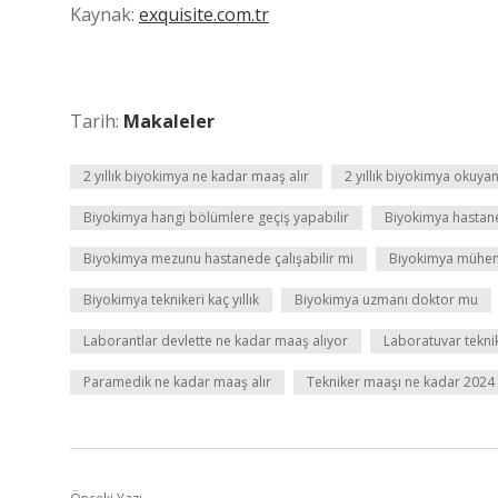
Kaynak:
exquisite.com.tr
Tarih:
Makaleler
2 yıllık biyokimya ne kadar maaş alır
2 yıllık biyokimya okuyan
Biyokimya hangi bölümlere geçiş yapabilir
Biyokimya hastane
Biyokimya mezunu hastanede çalışabilir mi
Biyokimya mühend
Biyokimya teknikeri kaç yıllık
Biyokimya uzmanı doktor mu
Laborantlar devlette ne kadar maaş alıyor
Laboratuvar tekni
Paramedik ne kadar maaş alır
Tekniker maaşı ne kadar 2024