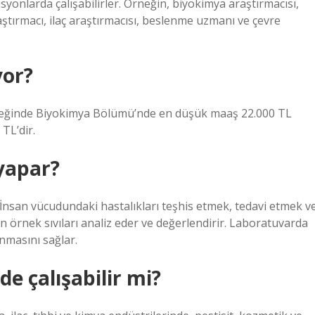
syonlarda çalışabilirler. Örneğin, biyokimya araştırmacısı,
aştırmacı, ilaç araştırmacısı, beslenme uzmanı ve çevre
yor?
yreğinde Biyokimya Bölümü’nde en düşük maaş 22.000 TL
 TL’dir.
yapar?
nsan vücudundaki hastalıkları teşhis etmek, tedavi etmek v
an örnek sıvıları analiz eder ve değerlendirir. Laboratuvarda
nmasını sağlar.
 çalışabilir mi?