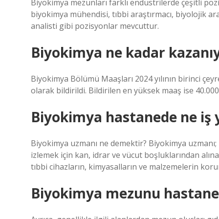
Biyokimya mezunları farklı endüstrilerde çeşitli pozi
biyokimya mühendisi, tıbbi araştırmacı, biyolojik ar
analisti gibi pozisyonlar mevcuttur.
Biyokimya ne kadar kazanı
Biyokimya Bölümü Maaşları 2024 yılının birinci çe
olarak bildirildi. Bildirilen en yüksek maaş ise 40.000
Biyokimya hastanede ne iş 
Biyokimya uzmanı ne demektir? Biyokimya uzmanı; İ
izlemek için kan, idrar ve vücut boşluklarından alın
tıbbi cihazların, kimyasalların ve malzemelerin koru
Biyokimya mezunu hastanede