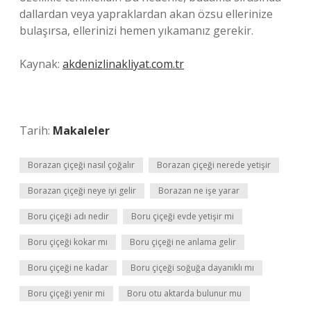
dallardan veya yapraklardan akan özsu ellerinize
bulaşırsa, ellerinizi hemen yıkamanız gerekir.
Kaynak:
akdenizlinakliyat.com.tr
Tarih:
Makaleler
Borazan çiçeği nasıl çoğalır
Borazan çiçeği nerede yetişir
Borazan çiçeği neye iyi gelir
Borazan ne işe yarar
Boru çiçeği adı nedir
Boru çiçeği evde yetişir mi
Boru çiçeği kokar mı
Boru çiçeği ne anlama gelir
Boru çiçeği ne kadar
Boru çiçeği soğuğa dayanıklı mı
Boru çiçeği yenir mi
Boru otu aktarda bulunur mu