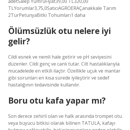
adetSalep YumruFiyat39,00 TL320,00
TLYorumlar3,75,0SatıcıAGROERAÇanakkale Tarım
2TürPetunyaBitki Tohumları1 daha
Ölümsüzlük otu nelere iyi
gelir?
Cildi esnek ve nemli hale getirir ve pH seviyesini
düzenler. Cildi genç ve canlı tutar. Cilt hastalıklarıyla
mücadelede en etkili ilaçtır. Özellikle uçuk ve mantar
gibi sorunları en kısa sürede iyileştirir ve sedef
hastalığının tedavisinde kullanılır.
Boru otu kafa yapar mı?
Son derece zehirli olan ve halk arasında trompet otu
veya büyücü bitkisi olarak bilinen TATULA, kafayı