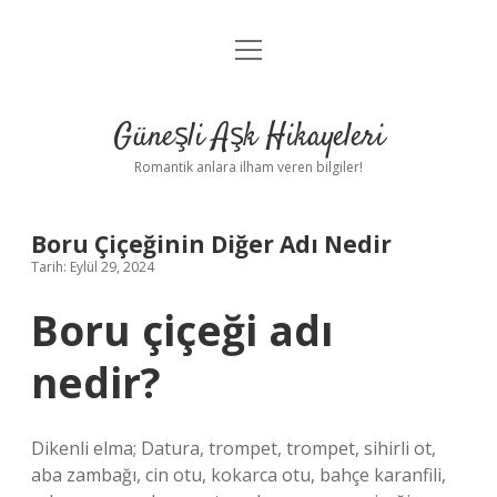
menüyü
Anasayfa
aç
Gizlilik Politikası
Güneşli Aşk Hikayeleri
Yasal Uyarı
Romantik anlara ilham veren bilgiler!
Hakkımızda
Boru Çiçeğinin Diğer Adı Nedir
Tarih: Eylül 29, 2024
Boru çiçeği adı
nedir?
Dikenli elma; Datura, trompet, trompet, sihirli ot,
aba zambağı, cin otu, kokarca otu, bahçe karanfili,