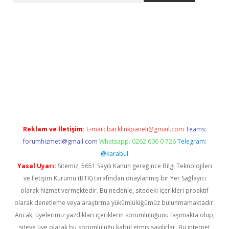
etexper giriş adresi güncellendi
betexper.xyz
hiltonbet yeni g
Reklam ve İletişim:
E-mail:
backlinkpaneli@gmail.com
Teams:
forumhizmeti@gmail.com
Whatsapp: 0262 606 0 726
Telegram:
@karabul
Yasal Uyarı:
Sitemiz, 5651 Sayılı Kanun gereğince Bilgi Teknolojileri
ve İletişim Kurumu (BTK) tarafından onaylanmış bir Yer Sağlayıcı
olarak hizmet vermektedir. Bu nedenle, sitedeki içerikleri proaktif
olarak denetleme veya araştırma yükümlülüğümüz bulunmamaktadır.
Ancak, üyelerimiz yazdıkları içeriklerin sorumluluğunu taşımakta olup,
siteye üye olarak bu sorumluluğu kabul etmiş sayılırlar. Bu internet