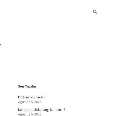
i
Sidebar
Son Yazılar
betci
vdcasino giriş
ilbet casino
ilbet yeni giriş
Betexper
Doğum otu nedir ?
Ağustos 6, 2026
Kur korumalıda hangi kur alınır ?
Ağustos 6, 2026