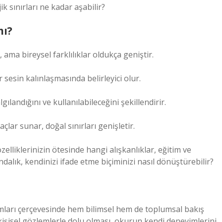
k sınırları ne kadar aşabilir?
mı?
 ama bireysel farklılıklar oldukça geniştir.
 sesin kalınlaşmasında belirleyici olur.
ılandığını ve kullanılabileceğini şekillendirir.
çlar sunar, doğal sınırları genişletir.
lliklerinizin ötesinde hangi alışkanlıklar, eğitim ve
ındalık, kendinizi ifade etme biçiminizi nasıl dönüştürebilir?
mları
çerçevesinde hem bilimsel hem de toplumsal bakış
e kişisel gözlemlerle dolu olması, okurun kendi deneyimlerini