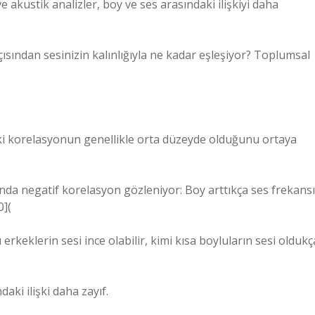
kustik analizler, boy ve ses arasındaki ilişkiyi daha
sından sesinizin kalınlığıyla ne kadar eşleşiyor? Toplumsal
aki korelasyonun genellikle orta düzeyde olduğunu ortaya
da negatif korelasyon gözleniyor: Boy arttıkça ses frekansı
0](
rkeklerin sesi ince olabilir, kimi kısa boyluların sesi oldukç
aki ilişki daha zayıf.