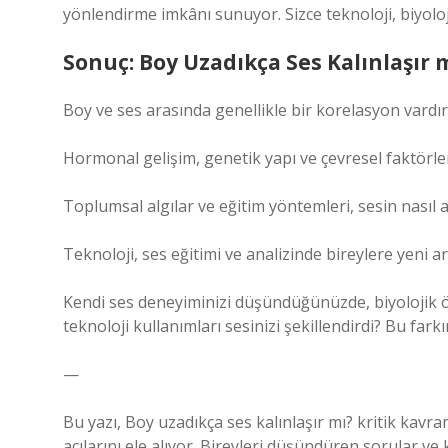
yönlendirme imkânı sunuyor. Sizce teknoloji, biyoloji
Sonuç: Boy Uzadıkça Ses Kalınlaşır 
Boy ve ses arasında genellikle bir korelasyon vardır,
Hormonal gelişim, genetik yapı ve çevresel faktörler
Toplumsal algılar ve eğitim yöntemleri, sesin nasıl alg
Teknoloji, ses eğitimi ve analizinde bireylere yeni ara
Kendi ses deneyiminizi düşündüğünüzde, biyolojik öze
teknoloji kullanımları sesinizi şekillendirdi? Bu fark
—
Bu yazı,
Boy uzadıkça ses kalınlaşır mı? kritik kavra
açılarını ele alıyor. Bireyleri düşündüren sorular v