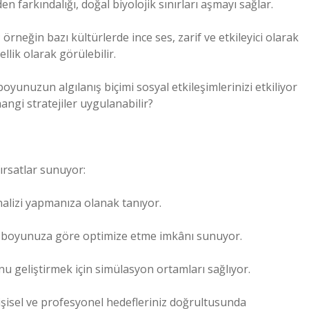
n farkındalığı, doğal biyolojik sınırları aşmayı sağlar.
 örneğin bazı kültürlerde ince ses, zarif ve etkileyici olarak
llik olarak görülebilir.
yunuzun algılanış biçimi sosyal etkileşimlerinizi etkiliyor
ngi stratejiler uygulanabilir?
fırsatlar sunuyor:
analizi yapmanıza olanak tanıyor.
izi boyunuza göre optimize etme imkânı sunuyor.
u geliştirmek için simülasyon ortamları sağlıyor.
kişisel ve profesyonel hedefleriniz doğrultusunda