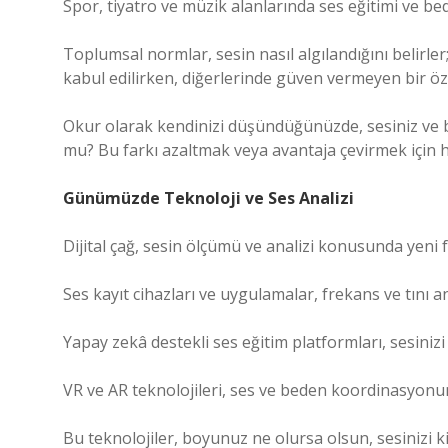
Spor, tiyatro ve müzik alanlarında ses eğitimi ve bede
Toplumsal normlar, sesin nasıl algılandığını belirler;
kabul edilirken, diğerlerinde güven vermeyen bir öze
Okur olarak kendinizi düşündüğünüzde, sesiniz ve bo
mu? Bu farkı azaltmak veya avantaja çevirmek için ha
Günümüzde Teknoloji ve Ses Analizi
Dijital çağ, sesin ölçümü ve analizi konusunda yeni 
Ses kayıt cihazları ve uygulamalar, frekans ve tını 
Yapay zekâ destekli ses eğitim platformları, sesin
VR ve AR teknolojileri, ses ve beden koordinasyonun
Bu teknolojiler, boyunuz ne olursa olsun, sesinizi 