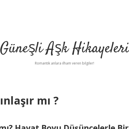
Güneşli Aşk Hikayeler
Romantik anlara ilham veren bilgiler!
ınlaşır mı ?
 mı? Hayat Boyu Düşüncelerle Bir