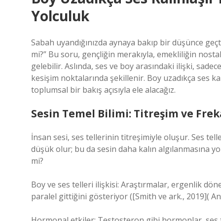
Yolculuk
Sabah uyandığınızda aynaya bakıp bir düşünce geçt
mi?” Bu soru, gençliğin merakıyla, emekliliğin nostalj
gelebilir. Aslında, ses ve boy arasındaki ilişki, sadec
kesişim noktalarında şekillenir.
Boy uzadıkça ses kal
toplumsal bir bakış açısıyla ele alacağız.
Sesin Temel Bilimi: Titreşim ve Fre
İnsan sesi, ses tellerinin titreşimiyle oluşur. Ses te
düşük olur; bu da sesin daha kalın algılanmasına yo
mi?
Boy ve ses telleri ilişkisi: Araştırmalar, ergenlik dö
paralel gittiğini gösteriyor ([Smith ve ark., 2019]( An
Hormonal etkiler: Testosteron gibi hormonlar, ses t