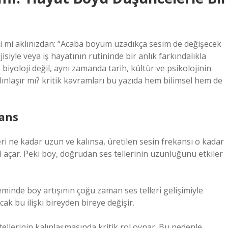
i mi aklınızdan: “Acaba boyum uzadıkça sesim de değişecek
isiyle veya iş hayatının rutininde bir anlık farkındalıkla
e biyoloji değil, aynı zamanda tarih, kültür ve psikolojinin
ınlaşır mı? kritik kavramları
bu yazıda hem bilimsel hem de
kans
lleri ne kadar uzun ve kalınsa, üretilen sesin frekansı o kadar
l açar. Peki boy, doğrudan ses tellerinin uzunluğunu etkiler
neminde boy artışının çoğu zaman ses telleri gelişimiyle
cak bu ilişki bireyden bireye değişir.
ellerinin kalınlaşmasında kritik rol oynar. Bu nedenle