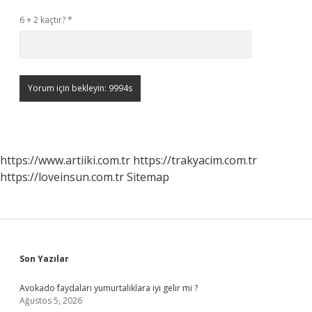
6 + 2 kaçtır?
*
https://www.artiiki.com.tr
https://trakyacim.com.tr
https://loveinsun.com.tr
Sitemap
Sidebar
Son Yazılar
Avokado faydaları yumurtalıklara iyi gelir mi ?
Ağustos 5, 2026