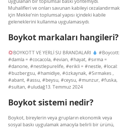
uygulanan bir toplumsal baskı yöntemiydi.
Muhalifleri ve onları savunan kabileyi cezalandırmak
için Mekke’nin toplumsal yapısı içindeki kabile
geleneklerini kullanma uygulamasıydı.
Boykot markaları hangileri?
BOYKOTT VE YERLİ SU BRANDALARI
#Boycott:
#damla = #cocacola, #evian, #hayat, #sırma =
#danone, #nestlepurelife, #erikli = #nestle, #local:
#buzbergsu, #hamidiye, #özkaynak, #Sırmakes ,
#abant, #assu, #beysu, #ceysu, #munzur, #fuska,
#sultan, #uludağ13. Temmuz 2024
Boykot sistemi nedir?
Boykot, bireylerin veya grupların ekonomik veya
sosyal baskı uygulamak amacıyla belirli bir ürünü,