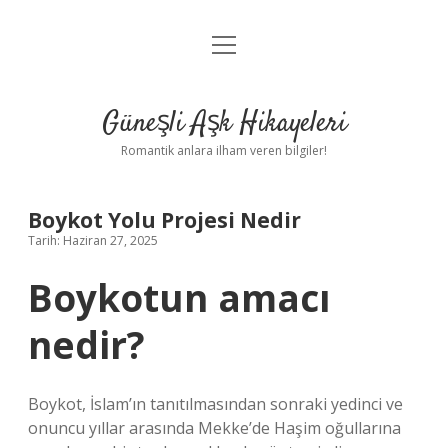
menüyü
Anasayfa
aç
Gizlilik Politikası
Güneşli Aşk Hikayeleri
Yasal Uyarı
Romantik anlara ilham veren bilgiler!
Hakkımızda
Boykot Yolu Projesi Nedir
Tarih: Haziran 27, 2025
Boykotun amacı
nedir?
Boykot, İslam’ın tanıtılmasından sonraki yedinci ve
onuncu yıllar arasında Mekke’de Haşim oğullarına