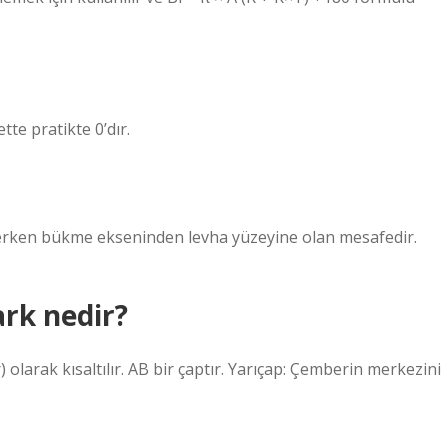
tte pratikte 0’dır.
kerken bükme ekseninden levha yüzeyine olan mesafedir.
ark nedir?
) olarak kısaltılır. AB bir çaptır. Yarıçap: Çemberin merkezini