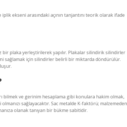
e iplik ekseni arasındaki açının tanjantını teorik olarak ifade
 bir plaka yerleştirilerek yapılır. Plakalar silindirik silindirler
ni sağlamak için silindirler belirli bir miktarda döndürülür.
luşur.
?
arı bilmek ve gerinim hesaplama gibi konulara hakim olmak,
bi olmanızı sağlayacaktır. Sac metalde K-faktörü; malzemeden
nıza olanak tanıyan bir bükme sabitidir.