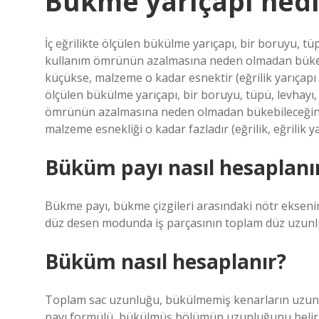
Bükme yarıçapı nedi
İç eğrilikte ölçülen bükülme yarıçapı, bir boruyu, 
kullanım ömrünün azalmasına neden olmadan bükebi
küçükse, malzeme o kadar esnektir (eğrilik yarıçapı 
ölçülen bükülme yarıçapı, bir boruyu, tüpü, levhay
ömrünün azalmasına neden olmadan bükebileceğiniz
malzeme esnekliği o kadar fazladır (eğrilik, eğrilik ya
Büküm payı nasıl hesaplanı
Bükme payı, bükme çizgileri arasındaki nötr ekse
düz desen modunda iş parçasının toplam düz uzunlu
Büküm nasıl hesaplanır?
Toplam sac uzunluğu, bükülmemiş kenarların uzun
payı formülü, bükülmüş bölümün uzunluğunu belirlem