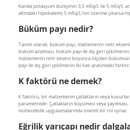
Kanda potasyum düzeyinin 3,5 mEq/L ile 5 mEq/L aras
altındaki hipokalemi; 5 mEq/L’nin üzerine çıkarsa hip
Büküm payı nedir?
Tanım olarak, büküm payı, malzemenin nötr eksen
büküm azalması, büküm payı ile dış geri çekilmenin i
malzemenin nötr ekseni boyunca ölçülen bükümün
payı ile dış geri çekilmenin iki katı arasındaki farktır.
K faktörü ne demek?
K faktörü, bir malzemenin çatlakların veya kusurlar
parametredir. Çatlakların büyümesi veya yayılması, 
mühendislik uygulamalarında önemli bir rol oynar.
Eğrilik yarıçapı nedir dalgal