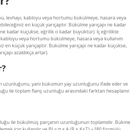
r?
tüpü, levhayı, kabloyu veya hortumu bükülmeye, hasara veya
leceğiniz en küçük yarıçaptır. Bükülme yarıçapı ne kadar
ne kadar küçükse, eğrilik o kadar büyüktür). İç eğrilikte
ı, kabloyu veya hortumu bükülmeye, hasara veya kullanım
 en küçük yarıçaptır. Bükülme yarıçapı ne kadar küçükse,
rıçapı azaldıkça artar).
r?
nin uzunluğunu, yani bükümün yay uzunluğunu ifade eder ve
ğu ile toplam flanş uzunluğu arasındaki farktan hesaplanır
luğu ile bükülmüş parçanın uzunluğunun toplamıdır. Bükm
ek için kullanılır ve BI = π × A (R + K×T) ÷180 formülü