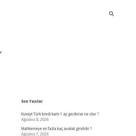
i
Sidebar
Son Yazılar
betci
vdcasino giriş
ilbet casino
ilbet yeni giriş
Betexper
Kuveyt Türk kredi kartı 1 ay gecikirse ne olur ?
Ağustos 8, 2026
Mahkemeye en fazla kaç avukat girebilir ?
Ağustos 7, 2026