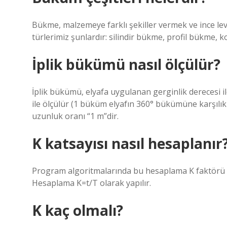
Bükme, malzemeye farklı şekiller vermek ve ince levh
türlerimiz şunlardır: silindir bükme, profil bükme
İplik bükümü nasıl ölçülür?
İplik bükümü, elyafa uygulanan gerginlik derecesi i
ile ölçülür (1 büküm elyafın 360° bükümüne karşılık ge
uzunluk oranı “1 m”dir.
K katsayısı nasıl hesaplanır
Program algoritmalarında bu hesaplama K faktörü v
Hesaplama K=t/T olarak yapılır.
K kaç olmalı?