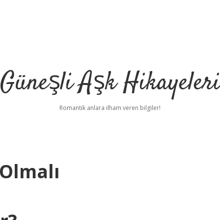
Güneşli Aşk Hikayeler
Romantik anlara ilham veren bilgiler!
 Olmalı