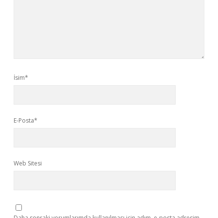
İsim*
E-Posta*
Web Sitesi
Daha sonraki yorumlarımda kullanılması için adım, e-posta adresim