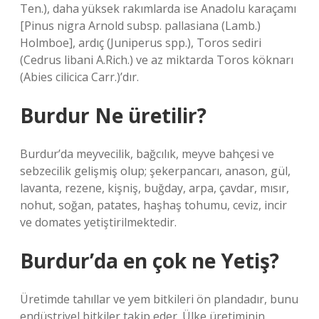
Ten.), daha yüksek rakımlarda ise Anadolu karaçamı
[Pinus nigra Arnold subsp. pallasiana (Lamb.)
Holmboe], ardıç (Juniperus spp.), Toros sediri
(Cedrus libani A.Rich.) ve az miktarda Toros köknarı
(Abies cilicica Carr.)’dır.
Burdur Ne üretilir?
Burdur’da meyvecilik, bağcılık, meyve bahçesi ve
sebzecilik gelişmiş olup; şekerpancarı, anason, gül,
lavanta, rezene, kişniş, buğday, arpa, çavdar, mısır,
nohut, soğan, patates, haşhaş tohumu, ceviz, incir
ve domates yetiştirilmektedir.
Burdur’da en çok ne Yetiş?
Üretimde tahıllar ve yem bitkileri ön plandadır, bunu
endüstriyel bitkiler takip eder. Ülke üretiminin