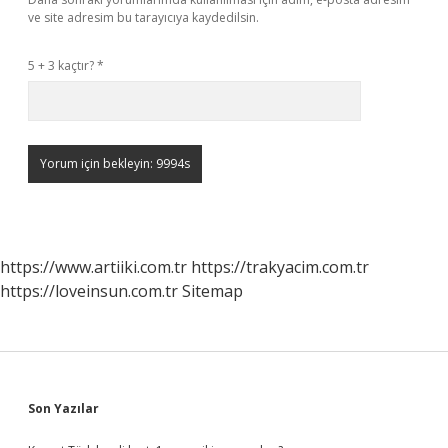
ve site adresim bu tarayıcıya kaydedilsin.
5 + 3 kaçtır?
*
https://www.artiiki.com.tr
https://trakyacim.com.tr
https://loveinsun.com.tr
Sitemap
Sidebar
Son Yazılar