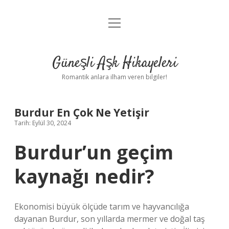
menüyü
Anasayfa
aç
Gizlilik Politikası
Güneşli Aşk Hikayeleri
Yasal Uyarı
Romantik anlara ilham veren bilgiler!
Hakkımızda
Burdur En Çok Ne Yetişir
Tarih: Eylül 30, 2024
Burdur’un geçim
kaynağı nedir?
Ekonomisi büyük ölçüde tarım ve hayvancılığa
dayanan Burdur, son yıllarda mermer ve doğal taş