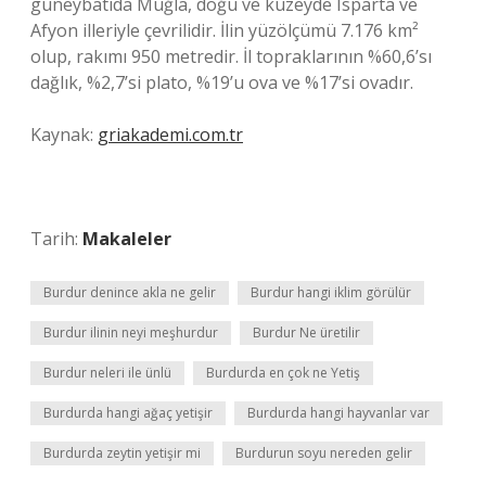
güneybatıda Muğla, doğu ve kuzeyde Isparta ve
Afyon illeriyle çevrilidir. İlin yüzölçümü 7.176 km²
olup, rakımı 950 metredir. İl topraklarının %60,6’sı
dağlık, %2,7’si plato, %19’u ova ve %17’si ovadır.
Kaynak:
griakademi.com.tr
Tarih:
Makaleler
Burdur denince akla ne gelir
Burdur hangi iklim görülür
Burdur ilinin neyi meşhurdur
Burdur Ne üretilir
Burdur neleri ile ünlü
Burdurda en çok ne Yetiş
Burdurda hangi ağaç yetişir
Burdurda hangi hayvanlar var
Burdurda zeytin yetişir mi
Burdurun soyu nereden gelir