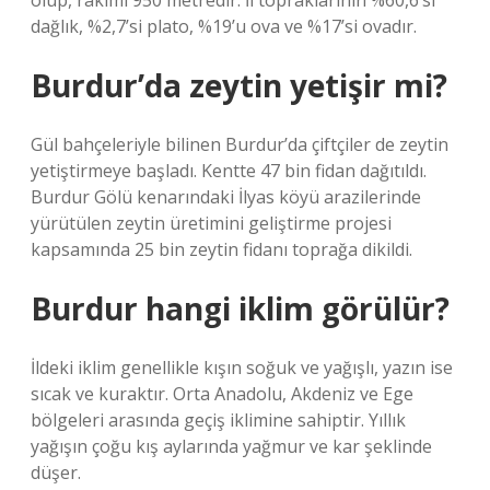
olup, rakımı 950 metredir. İl topraklarının %60,6’sı
dağlık, %2,7’si plato, %19’u ova ve %17’si ovadır.
Burdur’da zeytin yetişir mi?
Gül bahçeleriyle bilinen Burdur’da çiftçiler de zeytin
yetiştirmeye başladı. Kentte 47 bin fidan dağıtıldı.
Burdur Gölü kenarındaki İlyas köyü arazilerinde
yürütülen zeytin üretimini geliştirme projesi
kapsamında 25 bin zeytin fidanı toprağa dikildi.
Burdur hangi iklim görülür?
İldeki iklim genellikle kışın soğuk ve yağışlı, yazın ise
sıcak ve kuraktır. Orta Anadolu, Akdeniz ve Ege
bölgeleri arasında geçiş iklimine sahiptir. Yıllık
yağışın çoğu kış aylarında yağmur ve kar şeklinde
düşer.