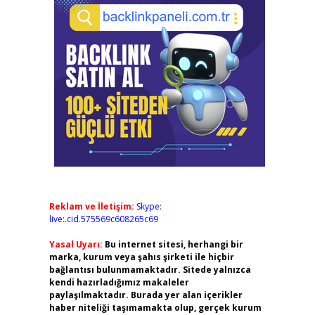
Reklam ve İletişim:
Skype:
live:.cid.575569c608265c69
Yasal Uyarı:
Bu internet sitesi, herhangi bir
marka, kurum veya şahıs şirketi ile hiçbir
bağlantısı bulunmamaktadır. Sitede yalnızca
kendi hazırladığımız makaleler
paylaşılmaktadır. Burada yer alan içerikler
haber niteliği taşımamakta olup, gerçek kurum