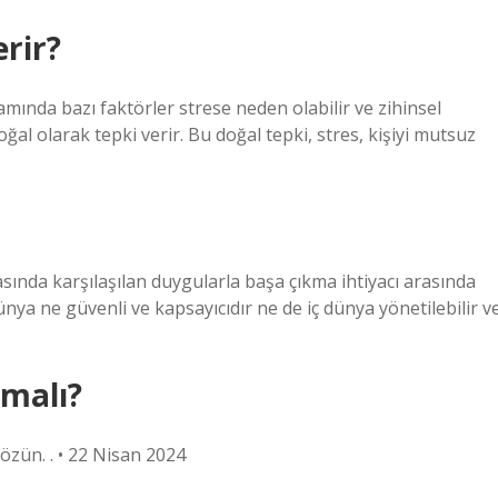
erir?
mında bazı faktörler strese neden olabilir ve zihinsel
al olarak tepki verir. Bu doğal tepki, stres, kişiyi mutsuz
nyasında karşılaşılan duygularla başa çıkma ihtiyacı arasında
dünya ne güvenli ve kapsayıcıdır ne de iç dünya yönetilebilir v
pmalı?
çözün. . • 22 Nisan 2024