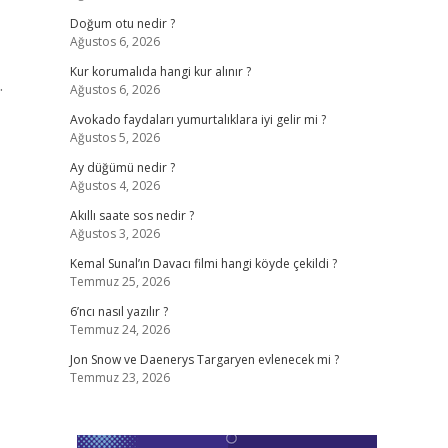
Doğum otu nedir ?
Ağustos 6, 2026
Kur korumalıda hangi kur alınır ?
.
Ağustos 6, 2026
Avokado faydaları yumurtalıklara iyi gelir mi ?
Ağustos 5, 2026
Ay düğümü nedir ?
Ağustos 4, 2026
Akıllı saate sos nedir ?
Ağustos 3, 2026
Kemal Sunal’ın Davacı filmi hangi köyde çekildi ?
Temmuz 25, 2026
6’ncı nasıl yazılır ?
Temmuz 24, 2026
Jon Snow ve Daenerys Targaryen evlenecek mi ?
Temmuz 23, 2026