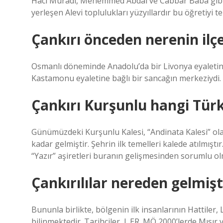
Hacı Muradi, Mehemmed Abdal ve Cabbar Baba gibi t
yerleşen Alevi toplulukları yüzyıllardır bu öğretiyi t
Çankırı önceden nerenin ilçe
Osmanlı döneminde Anadolu’da bir Livonya eyaletini
Kastamonu eyaletine bağlı bir sancağın merkeziydi.
Çankırı Kurşunlu hangi Tür
Günümüzdeki Kurşunlu Kalesi, “Andinata Kalesi” ol
kadar gelmiştir. Şehrin ilk temelleri kalede atılmışt
“Yazır” aşiretleri buranın gelişmesinden sorumlu ol
Çankırılılar nereden gelmişt
Bununla birlikte, bölgenin ilk insanlarının Hattiler, 
bilinmektedir. Tarihçiler, I. ER. MÖ 2000’lerde Mı