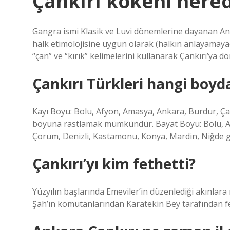
Çankırı kökeni nered
Gangra ismi Klasik ve Luvi dönemlerine dayanan Anad
halk etimolojisine uygun olarak (halkın anlayamayac
“çan” ve “kırık” kelimelerini kullanarak Çankırı’ya 
Çankırı Türkleri hangi boyd
Kayı Boyu: Bolu, Afyon, Amasya, Ankara, Burdur, Çankı
boyuna rastlamak mümkündür. Bayat Boyu: Bolu, Ada
Çorum, Denizli, Kastamonu, Konya, Mardin, Niğde gi
Çankırı’yı kim fethetti?
Yüzyılın başlarında Emeviler’in düzenlediği akınla
Şah’ın komutanlarından Karatekin Bey tarafından fet