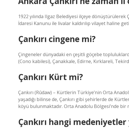
Ankara Çankırı ne zaman il 
1922 yılında Ilgaz Belediyesi ilçeye dönüştürülerek Ça
İdaresi Kanunu ile livalar kaldırılıp vilayet haline get
Çankırı cingene mi?
Çingeneler dünyadaki en çeşitli göçebe topluluklarda
(Cono kabilesi), Çanakkale, Edirne, Kırklareli, Tekird
Çankırı Kürt mi?
Çankırı (Rûdaw) – Kürtlerin Türkiye’nin Orta Anadol
yaşadığı bilinse de, Çankırı gibi şehirlerde de Kürtl
köyü bulunmaktadır. Orta Anadolu Bölgesi’nde bir 
Çankırı hangi medeniyetler