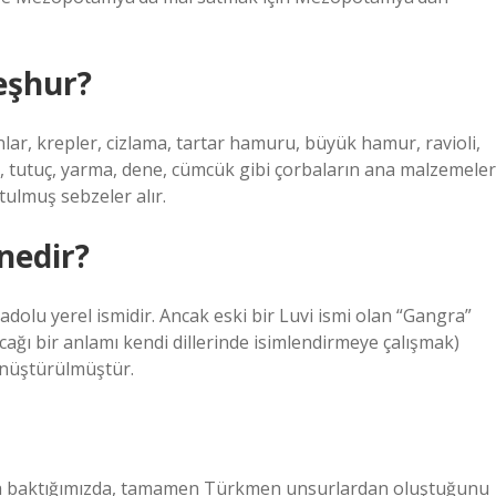
eşhur?
nlar, krepler, cizlama, tartar hamuru, büyük hamur, ravioli,
, tutuç, yarma, dene, cümcük gibi çorbaların ana malzemeler
utulmuş sebzeler alır.
nedir?
olu yerel ismidir. Ancak eski bir Luvi ismi olan “Gangra”
ağı bir anlamı kendi dillerinde isimlendirmeye çalışmak)
dönüştürülmüştür.
ına baktığımızda, tamamen Türkmen unsurlardan oluştuğunu