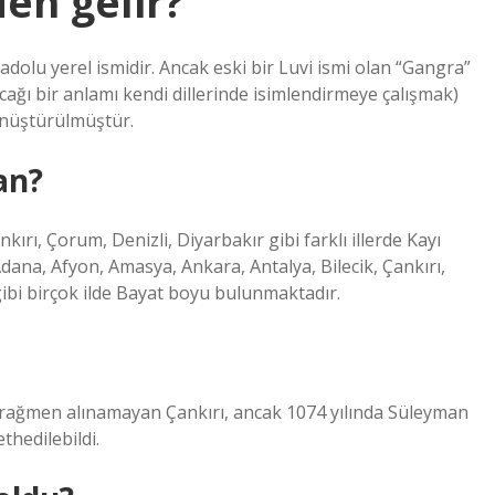
en gelir?
olu yerel ismidir. Ancak eski bir Luvi ismi olan “Gangra”
ağı bir anlamı kendi dillerinde isimlendirmeye çalışmak)
dönüştürülmüştür.
an?
rı, Çorum, Denizli, Diyarbakır gibi farklı illerde Kayı
na, Afyon, Amasya, Ankara, Antalya, Bilecik, Çankırı,
bi birçok ilde Bayat boyu bulunmaktadır.
ra rağmen alınamayan Çankırı, ancak 1074 yılında Süleyman
hedilebildi.