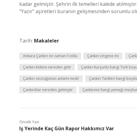
kadar gelmiştir. Şehrin ilk temelleri kalede atılmışt
“Yazır” aşiretleri buranın gelişmesinden sorumlu ol
Tarih:
Makaleler
Ankara Çankırı ne zaman il oldu
Çankırı cingene mi
Çank
Çankırı kökeni nereden gelir
Çankırı Kurşunlu hangi Türk boy
Çankırı sözcüğünün anlamı nedir
Çankırı Türkleri hangi boyd
Çankırılılar nereden gelmiştir
Çankırının hangi yemeği meşhu
Önceki Yazı
Iş Yerinde Kaç Gün Rapor Hakkımız Var