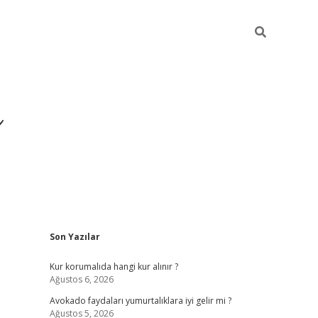
i
Sidebar
Son Yazılar
betci
vdcasino giriş
ilbet casino
ilbet yeni giriş
Betexper
Kur korumalıda hangi kur alınır ?
Ağustos 6, 2026
Avokado faydaları yumurtalıklara iyi gelir mi ?
Ağustos 5, 2026