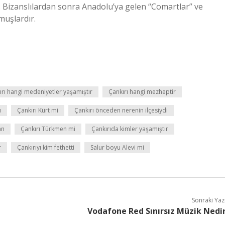
ır. Bizanslılardan sonra Anadolu’ya gelen “Comartlar” ve
muşlardır.
ırı hangi medeniyetler yaşamıştır
Çankırı hangi mezheptir
u
Çankırı Kürt mi
Çankırı önceden nerenin ilçesiydi
an
Çankırı Türkmen mi
Çankırıda kimler yaşamıştır
r
Çankırıyı kim fethetti
Salur boyu Alevi mi
Sonraki Yaz
Vodafone Red Sınırsız Müzik Nedi