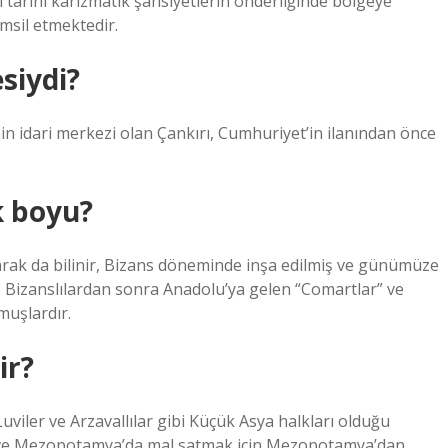
arihi karizmatik şahsiyetlerin önderliğinde bölgeye
emsil etmektedir.
siydi?
n idari merkezi olan Çankırı, Cumhuriyet’in ilanından önce
k boyu?
arak da bilinir, Bizans döneminde inşa edilmiş ve günümüze
ır. Bizanslılardan sonra Anadolu’ya gelen “Comartlar” ve
muşlardır.
ir?
Luviler ve Arzavallılar gibi Küçük Asya halkları olduğu
sır ve Mezopotamya’da mal satmak için Mezopotamya’dan