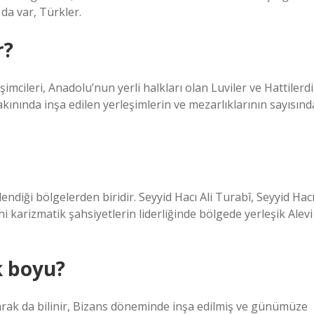
da var, Türkler.
r?
imcileri, Anadolu’nun yerli halkları olan Luviler ve Hattilerdi
ınında inşa edilen yerleşimlerin ve mezarlıklarının sayısınd
tlendiği bölgelerden biridir. Seyyid Hacı Ali Turabî, Seyyid Hac
karizmatik şahsiyetlerin liderliğinde bölgede yerleşik Alevi
k boyu?
arak da bilinir, Bizans döneminde inşa edilmiş ve günümüze