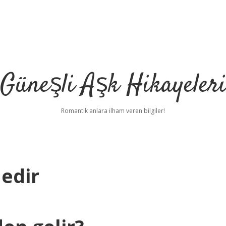
Güneşli Aşk Hikayeler
Romantik anlara ilham veren bilgiler!
Nedir