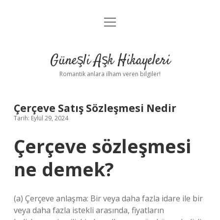
menüyü
Anasayfa
aç
Gizlilik Politikası
Güneşli Aşk Hikayeleri
Yasal Uyarı
Romantik anlara ilham veren bilgiler!
Hakkımızda
Çerçeve Satış Sözleşmesi Nedir
Tarih: Eylül 29, 2024
Çerçeve sözleşmesi
ne demek?
(a) Çerçeve anlaşma: Bir veya daha fazla idare ile bir
veya daha fazla istekli arasında, fiyatların