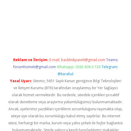
xper giriş adresi güncellendi
betexper.xyz
hiltonbet yeni giri
Reklam ve İletişim:
E-mail:
backlinkpaneli@gmail.com
Teams:
forumhizmeti@gmail.com
Whatsapp: 0262 606 0 726
Telegram:
@karabul
Yasal Uyarı:
Sitemiz, 5651 Sayılı Kanun gereğince Bilgi Teknolojileri
ve İletişim Kurumu (BTK) tarafından onaylanmış bir Yer Sağlayıcı
olarak hizmet vermektedir. Bu nedenle, sitedeki içerikleri proaktif
olarak denetleme veya araştırma yükümlülüğümüz bulunmamaktadır.
Ancak, üyelerimiz yazdıkları içeriklerin sorumluluğunu taşımakta olup,
siteye üye olarak bu sorumluluğu kabul etmiş sayılırlar. Bu internet
sitesi, herhangi bir marka, kurum veya şahıs şirketi ile hiçbir bağlantısı
bulunmamaktadır. Sitede yalnızca kendi hazırladığımız makaleler