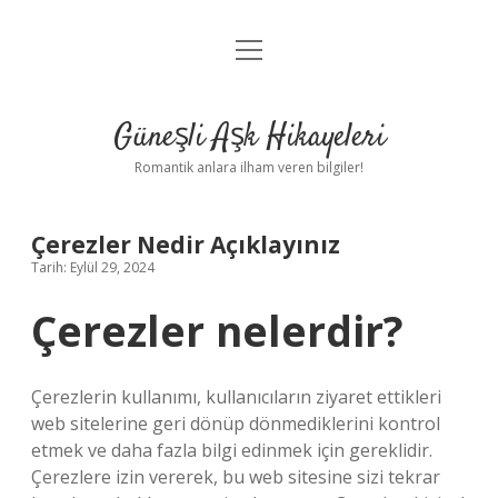
menüyü
Anasayfa
aç
Gizlilik Politikası
Güneşli Aşk Hikayeleri
Yasal Uyarı
Romantik anlara ilham veren bilgiler!
Hakkımızda
Çerezler Nedir Açıklayınız
Tarih: Eylül 29, 2024
Çerezler nelerdir?
Çerezlerin kullanımı, kullanıcıların ziyaret ettikleri
web sitelerine geri dönüp dönmediklerini kontrol
etmek ve daha fazla bilgi edinmek için gereklidir.
Çerezlere izin vererek, bu web sitesine sizi tekrar