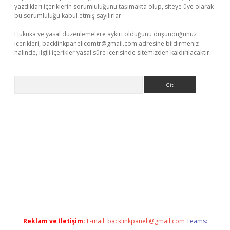
yazdıkları içeriklerin sorumluluğunu taşımakta olup, siteye üye olarak
bu sorumluluğu kabul etmiş sayılırlar.
Hukuka ve yasal düzenlemelere aykırı olduğunu düşündüğünüz
içerikleri,
backlinkpanelicomtr@gmail.com
adresine bildirmeniz
halinde, ilgili içerikler yasal süre içerisinde sitemizden kaldırılacaktır.
Arama
exper giriş adresi güncellendi
betexper.xyz
hiltonbet yeni giri
Reklam ve İletişim:
E-mail:
backlinkpaneli@gmail.com
Teams: