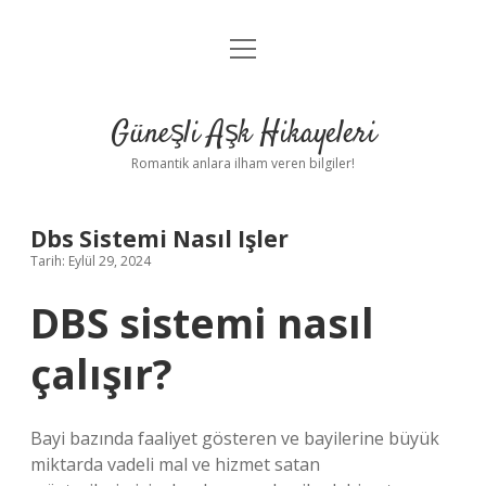
menüyü
Anasayfa
aç
Gizlilik Politikası
Güneşli Aşk Hikayeleri
Yasal Uyarı
Romantik anlara ilham veren bilgiler!
Hakkımızda
Dbs Sistemi Nasıl Işler
Tarih: Eylül 29, 2024
DBS sistemi nasıl
çalışır?
Bayi bazında faaliyet gösteren ve bayilerine büyük
miktarda vadeli mal ve hizmet satan