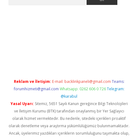
 adresi güncellendi
betexper.xyz
hiltonbet yeni giriş
Reklam ve İletişim:
E-mail:
backlinkpaneli@gmail.com
Teams:
forumhizmeti@gmail.com
Whatsapp: 0262 606 0 726
Telegram:
@karabul
Yasal Uyarı:
Sitemiz, 5651 Sayılı Kanun gereğince Bilgi Teknolojileri
ve İletişim Kurumu (BTK) tarafından onaylanmış bir Yer Sağlayıcı
olarak hizmet vermektedir. Bu nedenle, sitedeki içerikleri proaktif
olarak denetleme veya araştırma yükümlülüğümüz bulunmamaktadır.
Ancak, üyelerimiz yazdıkları içeriklerin sorumluluğunu taşımakta olup,