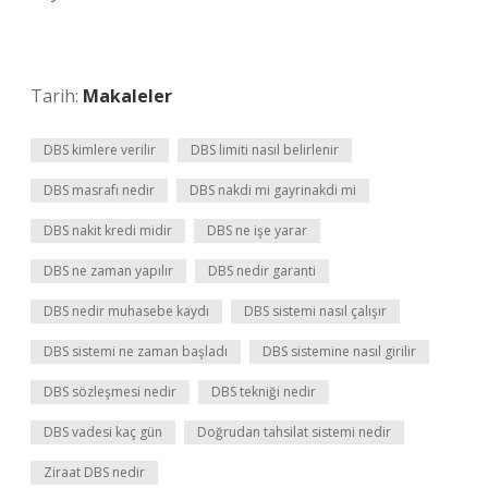
Tarih:
Makaleler
DBS kimlere verilir
DBS limiti nasıl belirlenir
DBS masrafı nedir
DBS nakdi mi gayrinakdi mi
DBS nakit kredi midir
DBS ne işe yarar
DBS ne zaman yapılır
DBS nedir garanti
DBS nedir muhasebe kaydı
DBS sistemi nasıl çalışır
DBS sistemi ne zaman başladı
DBS sistemine nasıl girilir
DBS sözleşmesi nedir
DBS tekniği nedir
DBS vadesi kaç gün
Doğrudan tahsilat sistemi nedir
Ziraat DBS nedir