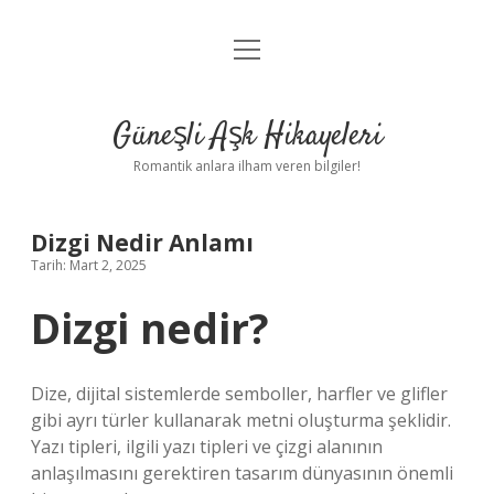
menüyü
Anasayfa
aç
Gizlilik Politikası
Güneşli Aşk Hikayeleri
Yasal Uyarı
Romantik anlara ilham veren bilgiler!
Hakkımızda
Dizgi Nedir Anlamı
Tarih: Mart 2, 2025
Dizgi nedir?
Dize, dijital sistemlerde semboller, harfler ve glifler
gibi ayrı türler kullanarak metni oluşturma şeklidir.
Yazı tipleri, ilgili yazı tipleri ve çizgi alanının
anlaşılmasını gerektiren tasarım dünyasının önemli