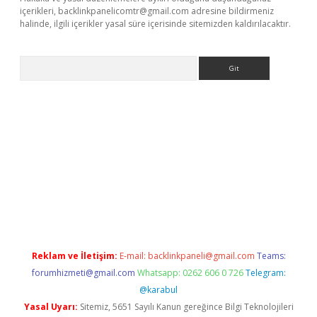
içerikleri,
backlinkpanelicomtr@gmail.com
adresine bildirmeniz
halinde, ilgili içerikler yasal süre içerisinde sitemizden kaldırılacaktır.
Arama
texper giriş adresi güncellendi
betexper.xyz
hiltonbet yeni gir
Reklam ve İletişim:
E-mail:
backlinkpaneli@gmail.com
Teams:
forumhizmeti@gmail.com
Whatsapp: 0262 606 0 726
Telegram:
@karabul
Yasal Uyarı:
Sitemiz, 5651 Sayılı Kanun gereğince Bilgi Teknolojileri