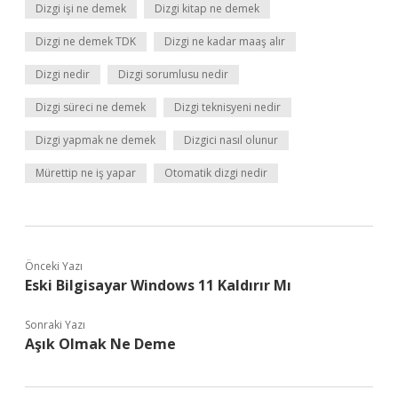
Dizgi işi ne demek
Dizgi kitap ne demek
Dizgi ne demek TDK
Dizgi ne kadar maaş alır
Dizgi nedir
Dizgi sorumlusu nedir
Dizgi süreci ne demek
Dizgi teknisyeni nedir
Dizgi yapmak ne demek
Dizgici nasıl olunur
Mürettip ne iş yapar
Otomatik dizgi nedir
Önceki Yazı
Eski Bilgisayar Windows 11 Kaldırır Mı
Sonraki Yazı
Aşık Olmak Ne Deme