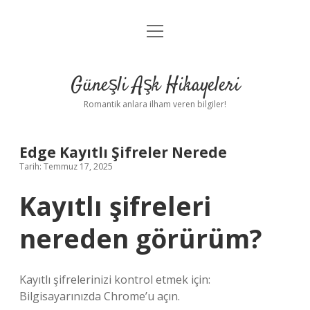
menüyü
Anasayfa
aç
Gizlilik Politikası
Güneşli Aşk Hikayeleri
Yasal Uyarı
Romantik anlara ilham veren bilgiler!
Hakkımızda
Edge Kayıtlı Şifreler Nerede
Tarih: Temmuz 17, 2025
Kayıtlı şifreleri
nereden görürüm?
Kayıtlı şifrelerinizi kontrol etmek için:
Bilgisayarınızda Chrome’u açın.