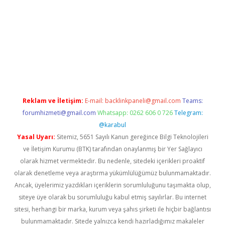
er giriş adresi güncellendi
betexper.xyz
hiltonbet yeni giriş
Reklam ve İletişim:
E-mail:
backlinkpaneli@gmail.com
Teams:
forumhizmeti@gmail.com
Whatsapp: 0262 606 0 726
Telegram:
@karabul
Yasal Uyarı:
Sitemiz, 5651 Sayılı Kanun gereğince Bilgi Teknolojileri
ve İletişim Kurumu (BTK) tarafından onaylanmış bir Yer Sağlayıcı
olarak hizmet vermektedir. Bu nedenle, sitedeki içerikleri proaktif
olarak denetleme veya araştırma yükümlülüğümüz bulunmamaktadır.
Ancak, üyelerimiz yazdıkları içeriklerin sorumluluğunu taşımakta olup,
siteye üye olarak bu sorumluluğu kabul etmiş sayılırlar. Bu internet
sitesi, herhangi bir marka, kurum veya şahıs şirketi ile hiçbir bağlantısı
bulunmamaktadır. Sitede yalnızca kendi hazırladığımız makaleler