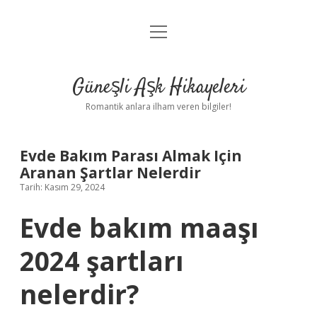
menüyü
Anasayfa
aç
Gizlilik Politikası
Güneşli Aşk Hikayeleri
Yasal Uyarı
Romantik anlara ilham veren bilgiler!
Hakkımızda
Evde Bakım Parası Almak Için
Aranan Şartlar Nelerdir
Tarih: Kasım 29, 2024
Evde bakım maaşı
2024 şartları
nelerdir?