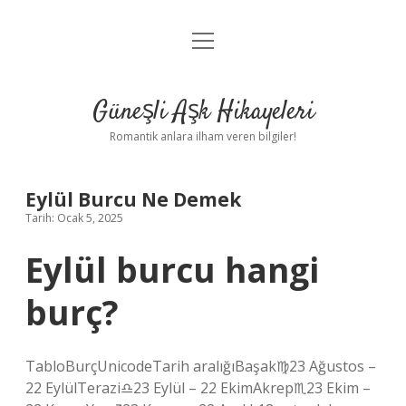
menüyü
Anasayfa
aç
Gizlilik Politikası
Güneşli Aşk Hikayeleri
Yasal Uyarı
Romantik anlara ilham veren bilgiler!
Hakkımızda
Eylül Burcu Ne Demek
Tarih: Ocak 5, 2025
Eylül burcu hangi
burç?
TabloBurçUnicodeTarih aralığıBaşak♍︎23 Ağustos –
22 EylülTerazi♎︎23 Eylül – 22 EkimAkrep♏︎23 Ekim –