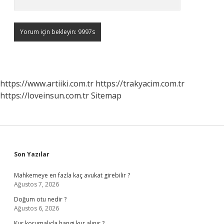
https://www.artiiki.com.tr
https://trakyacim.com.tr
https://loveinsun.com.tr
Sitemap
Sidebar
Son Yazılar
Mahkemeye en fazla kaç avukat girebilir ?
Ağustos 7, 2026
Doğum otu nedir ?
Ağustos 6, 2026
Kur korumalıda hangi kur alınır ?