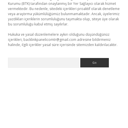
Kurumu (BTK) tarafından onaylanmış bir Yer Sağlayıcı olarak hizmet
vermektedir. Bu nedenle, sitedeki içerikleri proaktif olarak denetleme
veya araştırma yükümlülüğümüz bulunmamaktadır. Ancak, üyelerimiz
yazdıkları içeriklerin sorumluluğunu taşımakta olup, siteye üye olarak
bu sorumluluğu kabul etmiş sayılırlar.
Hukuka ve yasal düzenlemelere aykırı olduğunu düşündüğünüz
içerikleri,
backlinkpanelicomtr@gmail.com
adresine bildirmeniz
halinde, ilgili içerikler yasal süre içerisinde sitemizden kaldırılacaktır.
Arama
bet casino
ilbet yeni giriş
Betexper giriş adresi güncellendi
bet