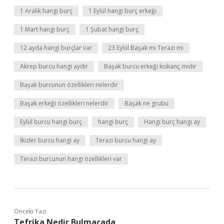
1 Aralık hangi burç
1 Eylül hangi burç erkeği
1 Mart hangi burç
1 Şubat hangi burç
12 ayda hangi burçlar var
23 Eylül Başak mı Terazi mi
Akrep burcu hangi aydır
Başak burcu erkeği kıskanç mıdır
Başak burcunun özellikleri nelerdir
Başak erkeği özellikleri nelerdir
Başak ne grubu
Eylül burcu hangi burç
hangi burç
Hangi burç hangi ay
İkizler burcu hangi ay
Terazi burcu hangi ay
Terazi burcunun hangi özellikleri var
Önceki Yazı
Tefrika Nedir Bulmacada