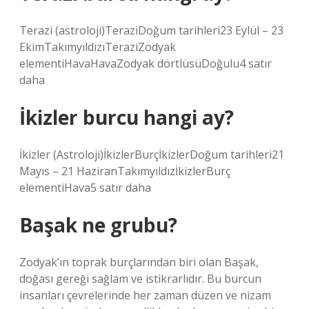
Terazi (astroloji)TeraziDoğum tarihleri23 Eylül – 23
EkimTakımyıldızıTeraziZodyak
elementiHavaHavaZodyak dörtlüsüDoğulu4 satır
daha
İkizler burcu hangi ay?
İkizler (Astroloji)İkizlerBurçİkizlerDoğum tarihleri21
Mayıs – 21 HaziranTakımyıldızİkizlerBurç
elementiHava5 satır daha
Başak ne grubu?
Zodyak’ın toprak burçlarından biri olan Başak,
doğası gereği sağlam ve istikrarlıdır. Bu burcun
insanları çevrelerinde her zaman düzen ve nizam