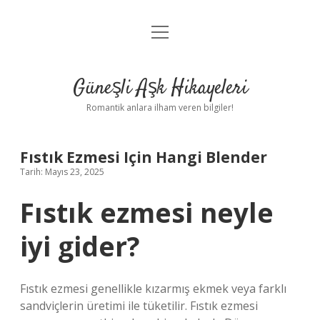
menüyü
Anasayfa
aç
Gizlilik Politikası
Güneşli Aşk Hikayeleri
Yasal Uyarı
Romantik anlara ilham veren bilgiler!
Hakkımızda
Fıstık Ezmesi Için Hangi Blender
Tarih: Mayıs 23, 2025
Fıstık ezmesi neyle
iyi gider?
Fıstık ezmesi genellikle kızarmış ekmek veya farklı
sandviçlerin üretimi ile tüketilir. Fıstık ezmesi