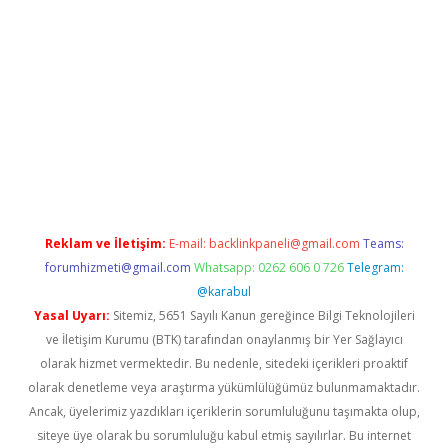
giriş
Betexper giriş adresi güncellendi
betexper.xyz
hiltonbet y
Reklam ve İletişim:
E-mail:
backlinkpaneli@gmail.com
Teams:
forumhizmeti@gmail.com
Whatsapp: 0262 606 0 726
Telegram:
@karabul
Yasal Uyarı:
Sitemiz, 5651 Sayılı Kanun gereğince Bilgi Teknolojileri
ve İletişim Kurumu (BTK) tarafından onaylanmış bir Yer Sağlayıcı
olarak hizmet vermektedir. Bu nedenle, sitedeki içerikleri proaktif
olarak denetleme veya araştırma yükümlülüğümüz bulunmamaktadır.
Ancak, üyelerimiz yazdıkları içeriklerin sorumluluğunu taşımakta olup,
siteye üye olarak bu sorumluluğu kabul etmiş sayılırlar. Bu internet