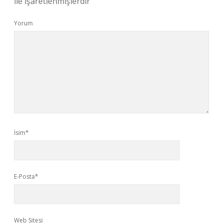
ile işaretlenmişlerdir
Yorum
İsim*
E-Posta*
Web Sitesi