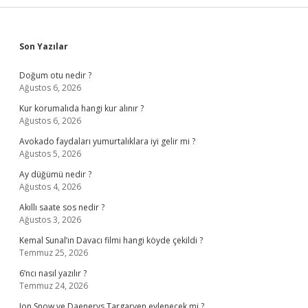
Sidebar
Son Yazılar
Doğum otu nedir ?
Ağustos 6, 2026
Kur korumalıda hangi kur alınır ?
Ağustos 6, 2026
Avokado faydaları yumurtalıklara iyi gelir mi ?
Ağustos 5, 2026
Ay düğümü nedir ?
Ağustos 4, 2026
Akıllı saate sos nedir ?
Ağustos 3, 2026
Kemal Sunal’ın Davacı filmi hangi köyde çekildi ?
Temmuz 25, 2026
6’ncı nasıl yazılır ?
Temmuz 24, 2026
Jon Snow ve Daenerys Targaryen evlenecek mi ?