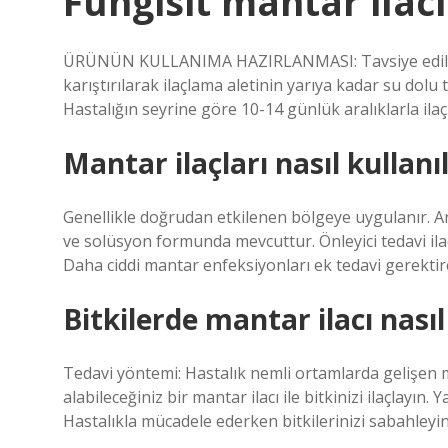
Fungisit mantar ilacı
ÜRÜNÜN KULLANIMA HAZIRLANMASI: Tavsiye edilen doz
karıştırılarak ilaçlama aletinin yarıya kadar su dolu ta
Hastalığın seyrine göre 10-14 günlük aralıklarla ila
Mantar ilaçları nasıl kullanıl
Genellikle doğrudan etkilenen bölgeye uygulanır. A
ve solüsyon formunda mevcuttur. Önleyici tedavi ilaç
Daha ciddi mantar enfeksiyonları ek tedavi gerektire
Bitkilerde mantar ilacı nasıl 
Tedavi yöntemi: Hastalık nemli ortamlarda gelişen ma
alabileceğiniz bir mantar ilacı ile bitkinizi ilaçlayın
Hastalıkla mücadele ederken bitkilerinizi sabahleyin