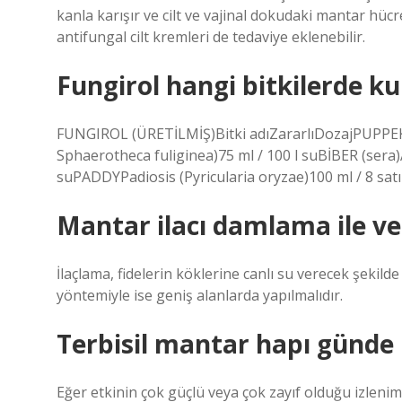
kanla karışır ve cilt ve vajinal dokudaki mantar hüc
antifungal cilt kremleri de tedaviye eklenebilir.
Fungirol hangi bitkilerde kul
FUNGIROL (ÜRETİLMİŞ)Bitki adıZararlıDozajPUPPEKa
Sphaerotheca fuliginea)75 ml / 100 l suBİBER (sera)
suPADDYPadiosis (Pyricularia oryzae)100 ml / 8 sat
Mantar ilacı damlama ile ver
İlaçlama, fidelerin köklerine canlı su verecek şekil
yöntemiyle ise geniş alanlarda yapılmalıdır.
Terbisil mantar hapı günde k
Eğer etkinin çok güçlü veya çok zayıf olduğu izleni