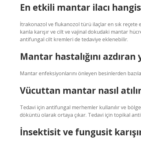
En etkili mantar ilacı hangis
İtrakonazol ve flukanozol türü ilaçlar en sık reçete e
kanla karışır ve cilt ve vajinal dokudaki mantar hüc
antifungal cilt kremleri de tedaviye eklenebilir.
Mantar hastalığını azdıran y
Mantar enfeksiyonlarını önleyen besinlerden bazılar
Vücuttan mantar nasıl atılı
Tedavi için antifungal merhemler kullanılır ve bölg
döküntü olarak ortaya çıkar. Tedavi için topikal antifu
İnsektisit ve fungusit karışı