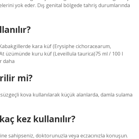
relerini yok eder. Dış genital bölgede tahriş durumlarında
lanılır?
bakgillerde kara küf (Erysiphe cichoracearum,
At üzümünde kuru küf (Leveillula taurica)75 ml / 100 l
ır daha
ilir mi?
de süzgeçli kova kullanılarak küçük alanlarda, damla sulama
aç kez kullanılır?
mine sahipseniz, doktorunuzla veya eczacınızla konuşun.