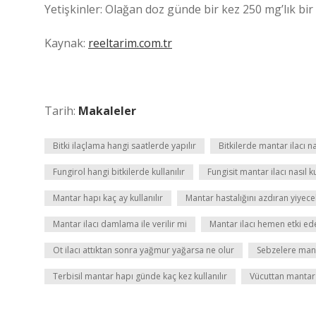
Yetişkinler: Olağan doz günde bir kez 250 mg’lık bir t
Kaynak:
reeltarim.com.tr
Tarih:
Makaleler
Bitki ilaçlama hangi saatlerde yapılır
Bitkilerde mantar ilacı nas
Fungirol hangi bitkilerde kullanılır
Fungisit mantar ilacı nasıl ku
Mantar hapı kaç ay kullanılır
Mantar hastalığını azdıran yiyece
Mantar ilacı damlama ile verilir mi
Mantar ilacı hemen etki ed
Ot ilacı attıktan sonra yağmur yağarsa ne olur
Sebzelere mantar
Terbisil mantar hapı günde kaç kez kullanılır
Vücuttan mantar n