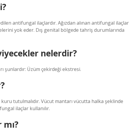
i?
dilen antifungal ilaçlardır. Ağızdan alınan antifungal ilaçlar
relerini yok eder. Dış genital bölgede tahriş durumlarında
iyecekler nelerdir?
ı şunlardır: Üzüm çekirdeği ekstresi.
r?
e kuru tutulmalıdır. Vücut mantarı vücutta halka şeklinde
ngal ilaçlar kullanılır.
r mı?