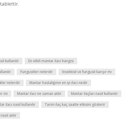
ablettir.
ıl kullanılır
En etkili mantar ilacı hangisi
llanılır
Fungusitler nelerdir
İnsektisit ve fungusit karışır mı
kler nelerdir
Mantar hastalığının en iyi ilacı nedir
er mi
Mantar ilacı ne zaman atılır
Mantar ilaçları nasıl kullanılır
 ilacı nasıl kullanılır
Tarım ilaç kaç saatte etkisini gösterir
asıl atılır