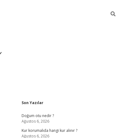
i
Sidebar
Son Yazılar
betci
vdcasino giriş
ilbet casino
il
Doğum otu nedir ?
Ağustos 6, 2026
Kur korumalıda hangi kur alınır ?
Ağustos 6, 2026