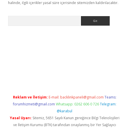
halinde, ilgili içerikler yasal süre içerisinde sitemizden kaldırılacaktır.
Arama
xper giriş adresi güncellendi
betexper.xyz
hiltonbet yeni giri
Reklam ve İletişim:
E-mail:
backlinkpaneli@gmail.com
Teams:
forumhizmeti@gmail.com
Whatsapp: 0262 606 0 726
Telegram:
@karabul
Yasal Uyarı:
Sitemiz, 5651 Sayılı Kanun gereğince Bilgi Teknolojileri
ve İletişim Kurumu (BTK) tarafından onaylanmış bir Yer Sağlayıcı