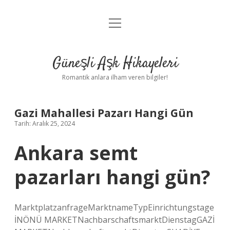
menüyü
Anasayfa
aç
Gizlilik Politikası
Güneşli Aşk Hikayeleri
Yasal Uyarı
Romantik anlara ilham veren bilgiler!
Hakkımızda
Gazi Mahallesi Pazarı Hangi Gün
Tarih: Aralık 25, 2024
Ankara semt
pazarları hangi gün?
MarktplatzanfrageMarktnameTypEinrichtungstage
İNÖNÜ MARKETNachbarschaftsmarktDienstagGAZİ