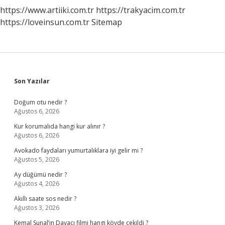
https://www.artiiki.com.tr
https://trakyacim.com.tr
https://loveinsun.com.tr
Sitemap
Sidebar
Son Yazılar
Doğum otu nedir ?
Ağustos 6, 2026
Kur korumalıda hangi kur alınır ?
Ağustos 6, 2026
Avokado faydaları yumurtalıklara iyi gelir mi ?
Ağustos 5, 2026
Ay düğümü nedir ?
Ağustos 4, 2026
Akıllı saate sos nedir ?
Ağustos 3, 2026
Kemal Sunal’ın Davacı filmi hangi köyde çekildi ?