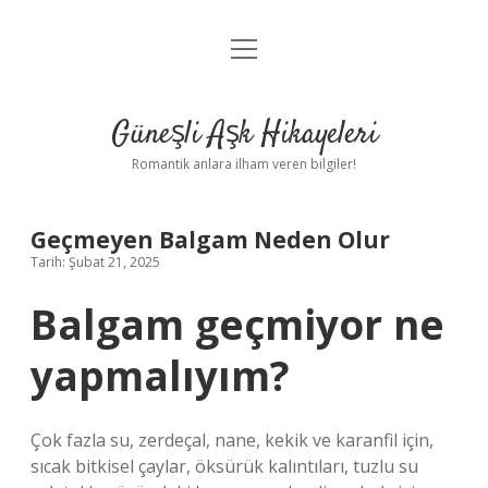
menüyü
Anasayfa
aç
Gizlilik Politikası
Güneşli Aşk Hikayeleri
Yasal Uyarı
Romantik anlara ilham veren bilgiler!
Hakkımızda
Geçmeyen Balgam Neden Olur
Tarih: Şubat 21, 2025
Balgam geçmiyor ne
yapmalıyım?
Çok fazla su, zerdeçal, nane, kekik ve karanfil için,
sıcak bitkisel çaylar, öksürük kalıntıları, tuzlu su