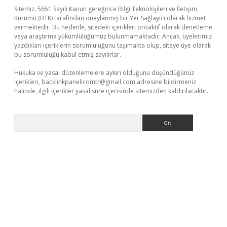
Sitemiz, 5651 Sayılı Kanun gereğince Bilgi Teknolojileri ve İletişim
Kurumu (BTK) tarafından onaylanmış bir Yer Sağlayıcı olarak hizmet
vermektedir. Bu nedenle, sitedeki içerikleri proaktif olarak denetleme
veya araştırma yükümlülüğümüz bulunmamaktadır. Ancak, üyelerimiz
yazdıkları içeriklerin sorumluluğunu taşımakta olup, siteye üye olarak
bu sorumluluğu kabul etmiş sayılırlar.
Hukuka ve yasal düzenlemelere aykırı olduğunu düşündüğünüz
içerikleri,
backlinkpanelicomtr@gmail.com
adresine bildirmeniz
halinde, ilgili içerikler yasal süre içerisinde sitemizden kaldırılacaktır.
Arama
xper giriş adresi güncellendi
betexper.xyz
hiltonbet yeni giri