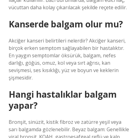
ilaçlar kullanılır. Bazı durumlarda, balgam edici ilaç,
vücuttan daha kolay çıkarılacak şekilde reçete edilir.
Kanserde balgam olur mu?
Akciğer kanseri belirtileri nelerdir? Akciğer kanseri,
birçok erken semptom sağlayabilen bir hastalıktır.
En yaygın semptomlar öksürük, balgam, nefes
darlığı, göğüs, omuz, kol veya sırt ağrısı, kan
sevişmesi, ses kısıklığı, yüz ve boyun ve keklerin
şişmesidir.
Hangi hastalıklar balgam
yapar?
Bronşit, sinüzit, kistik fibroz ve zatürre yeşil veya
sarı balgamda gözlenebilir. Beyaz balgam: Genellikle
viral bronşit, KOAH, gastroesafgeal reflü ve kalp