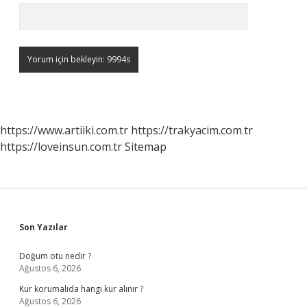
https://www.artiiki.com.tr
https://trakyacim.com.tr
https://loveinsun.com.tr
Sitemap
Sidebar
Son Yazılar
Doğum otu nedir ?
Ağustos 6, 2026
Kur korumalıda hangi kur alınır ?
Ağustos 6, 2026