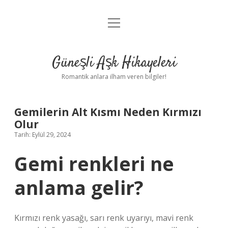
menüyü
Anasayfa
aç
Gizlilik Politikası
Güneşli Aşk Hikayeleri
Yasal Uyarı
Romantik anlara ilham veren bilgiler!
Hakkımızda
Gemilerin Alt Kısmı Neden Kırmızı
Olur
Tarih: Eylül 29, 2024
Gemi renkleri ne
anlama gelir?
Kırmızı renk yasağı, sarı renk uyarıyı, mavi renk