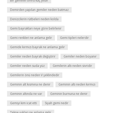
Bir geminin ömrü kaç yıldır
Demirden yapılan gemiler neden batmaz
Denizcilerin rütbeleri neden kolda
Gemi bayrakları neye göre belirlenir
Gemi renkleri ne anlama gelir
Gemi tipleri nelerdir
Gemide kırmızı bayrak ne anlama gelir
Gemiler neden bayrak değiştirir
Gemiler neden boyanır
Gemiler neden suda yüz
Gemilerin altı neden sivridir
Gemilerin önü neden V şeklindedir
Geminin alt kısmına ne denir
Geminin altı neden kırmızı
Geminin altında ne var
Geminin burnuna ne denir
Gemiyi kim icat etti
Siyah gemi nedir
Tekne ışıkları ne anlama gelir