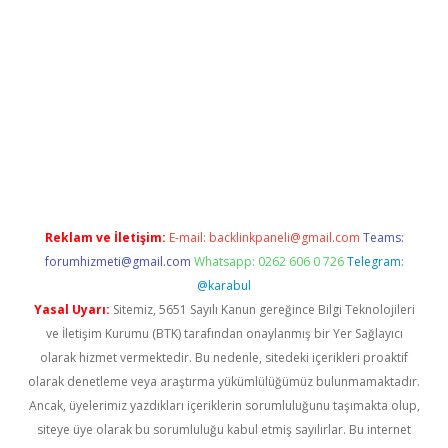
xper giriş adresi güncellendi
betexper.xyz
hiltonbet yeni giri
Reklam ve İletişim:
E-mail:
backlinkpaneli@gmail.com
Teams:
forumhizmeti@gmail.com
Whatsapp: 0262 606 0 726
Telegram:
@karabul
Yasal Uyarı:
Sitemiz, 5651 Sayılı Kanun gereğince Bilgi Teknolojileri
ve İletişim Kurumu (BTK) tarafından onaylanmış bir Yer Sağlayıcı
olarak hizmet vermektedir. Bu nedenle, sitedeki içerikleri proaktif
olarak denetleme veya araştırma yükümlülüğümüz bulunmamaktadır.
Ancak, üyelerimiz yazdıkları içeriklerin sorumluluğunu taşımakta olup,
siteye üye olarak bu sorumluluğu kabul etmiş sayılırlar. Bu internet