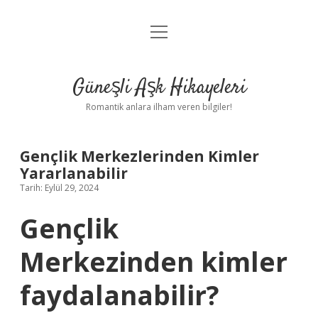
menüyü
Anasayfa
aç
Gizlilik Politikası
Güneşli Aşk Hikayeleri
Yasal Uyarı
Romantik anlara ilham veren bilgiler!
Hakkımızda
Gençlik Merkezlerinden Kimler
Yararlanabilir
Tarih: Eylül 29, 2024
Gençlik
Merkezinden kimler
faydalanabilir?