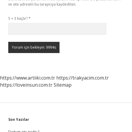
ve site adresim bu tarayıcıya kaydedilsin.
5 + 3 kaçtır?
*
https://www.artiiki.com.tr
https://trakyacim.com.tr
https://loveinsun.com.tr
Sitemap
Sidebar
Son Yazılar
Doğum otu nedir ?