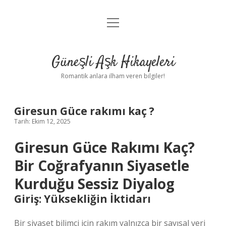
menüyü
Anasayfa
aç
Gizlilik Politikası
Güneşli Aşk Hikayeleri
Yasal Uyarı
Romantik anlara ilham veren bilgiler!
Hakkımızda
Giresun Güce rakımı kaç ?
Tarih: Ekim 12, 2025
Giresun Güce Rakımı Kaç?
Bir Coğrafyanın Siyasetle
Kurduğu Sessiz Diyalog
Giriş: Yüksekliğin İktidarı
Bir siyaset bilimci için rakım yalnızca bir sayısal veri