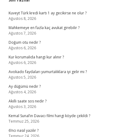
Sidebar
Son Yazılar
Kuveyt Türk kredi kartı 1 ay gecikirse ne olur ?
Ağustos 8, 2026
Mahkemeye en fazla kaç avukat girebilir ?
Ağustos 7, 2026
Doğum otu nedir ?
Ağustos 6, 2026
Kur korumalıda hangi kur alınır ?
Ağustos 6, 2026
Avokado faydaları yumurtalıklara iyi gelir mi ?
Ağustos 5, 2026
Ay düğümü nedir ?
Ağustos 4, 2026
Akıllı saate sos nedir ?
Ağustos 3, 2026
Kemal Sunal’ın Davacı filmi hangi köyde çekildi ?
Temmuz 25, 2026
6’ncı nasıl yazılır ?
Temmuz 24, 2026