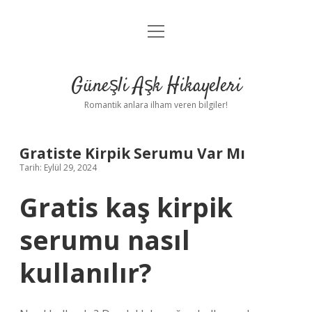
menüyü
Anasayfa
aç
Gizlilik Politikası
Güneşli Aşk Hikayeleri
Yasal Uyarı
Romantik anlara ilham veren bilgiler!
Hakkımızda
Gratiste Kirpik Serumu Var Mı
Tarih: Eylül 29, 2024
Gratis kaş kirpik
serumu nasıl
kullanılır?