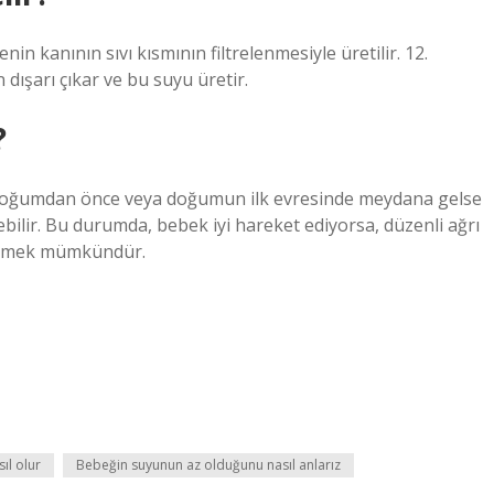
n kanının sıvı kısmının filtrelenmesiyle üretilir. 12.
dışarı çıkar ve bu suyu üretir.
?
e doğumdan önce veya doğumun ilk evresinde meydana gelse
ilir. Bu durumda, bebek iyi hareket ediyorsa, düzenli ağrı
klemek mümkündür.
sıl olur
Bebeğin suyunun az olduğunu nasıl anlarız