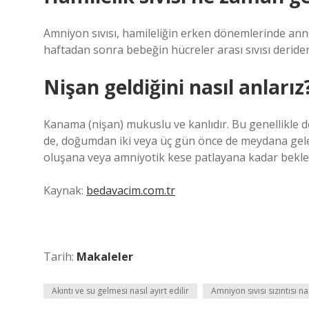
Amniyon sıvısı, hamileliğin erken dönemlerinde anneni
haftadan sonra bebeğin hücreler arası sıvısı deriden 
Nişan geldiğini nasıl anlarız
Kanama (nişan) mukuslu ve kanlıdır. Bu genellikl
de, doğumdan iki veya üç gün önce de meydana geleb
oluşana veya amniyotik kese patlayana kadar be
Kaynak:
bedavacim.com.tr
Tarih:
Makaleler
Akıntı ve su gelmesi nasıl ayırt edilir
Amniyon sıvısı sızıntısı na