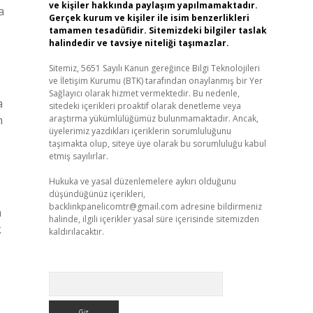
ve kişiler hakkında paylaşım yapılmamaktadır.
a
Gerçek kurum ve kişiler ile isim benzerlikleri
tamamen tesadüfidir. Sitemizdeki bilgiler taslak
halindedir ve tavsiye niteliği taşımazlar.
Sitemiz, 5651 Sayılı Kanun gereğince Bilgi Teknolojileri
ve İletişim Kurumu (BTK) tarafından onaylanmış bir Yer
Sağlayıcı olarak hizmet vermektedir. Bu nedenle,
a
sitedeki içerikleri proaktif olarak denetleme veya
n
araştırma yükümlülüğümüz bulunmamaktadır. Ancak,
üyelerimiz yazdıkları içeriklerin sorumluluğunu
taşımakta olup, siteye üye olarak bu sorumluluğu kabul
etmiş sayılırlar.
Hukuka ve yasal düzenlemelere aykırı olduğunu
düşündüğünüz içerikleri,
backlinkpanelicomtr@gmail.com
adresine bildirmeniz
n
halinde, ilgili içerikler yasal süre içerisinde sitemizden
k
kaldırılacaktır.
Arama