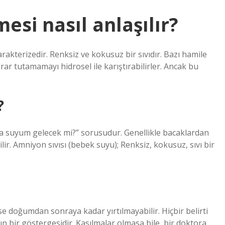
esi nasıl anlaşılır?
karakterizedir. Renksiz ve kokusuz bir sıvıdır. Bazı hamile
idrar tutamamayı hidrosel ile karıştırabilirler. Ancak bu
?
ba suyum gelecek mi?” sorusudur. Genellikle bacaklardan
lir. Amniyon sıvısı (bebek suyu); Renksiz, kokusuz, sıvı bir
e doğumdan sonraya kadar yırtılmayabilir. Hiçbir belirti
n bir göstergesidir. Kasılmalar olmasa bile, bir doktora