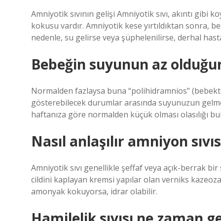
Amniyotik sıvının gelişi Amniyotik sıvı, akıntı gibi k
kokusu vardır. Amniyotik kese yırtıldıktan sonra, 
nedenle, su gelirse veya şüphelenilirse, derhal has
Bebeğin suyunun az olduğun
Normalden fazlaysa buna “polihidramnios” (bebekte aş
gösterebilecek durumlar arasında suyunuzun gelmes
haftanıza göre normalden küçük olması olasılığı bu
Nasıl anlaşılır amniyon sıvıs
Amniyotik sıvı genellikle şeffaf veya açık-berrak bir 
cildini kaplayan kremsi yapılar olan verniks kazeoza 
amonyak kokuyorsa, idrar olabilir.
Hamilelik sıvısı ne zaman ge