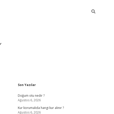
i
Sidebar
Son Yazılar
betci
vdcasino giriş
ilbet casino
ilbet yeni giriş
Betexper
Doğum otu nedir ?
Ağustos 6, 2026
Kur korumalıda hangi kur alınır ?
Ağustos 6, 2026