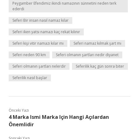
Peygamber Efendimiz ikindi namazının sünnetini neden terk
ederdi
Seferi Bir insan nasıl namaz kılar
Seferi iken yatsı namazı kaç rekat kılınır
Seferi kişi vitir namazı kılar mı
Seferi namaz kılmak şart mı
Seferi neden 90 km
Seferi olmanın şartları nedir diyanet
Seferi olmanın şartları nelerdir
Seferilik kaç gün sonra biter
Seferilik nasıl başlar
Önceki Yazı
4 Marka Ismi Marka Için Hangi Açılardan
Önemlidir
Sonraki Yazı