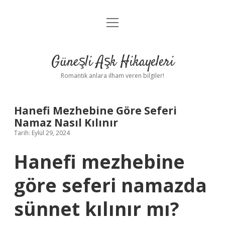
menüyü
Anasayfa
aç
Gizlilik Politikası
Güneşli Aşk Hikayeleri
Yasal Uyarı
Romantik anlara ilham veren bilgiler!
Hakkımızda
Hanefi Mezhebine Göre Seferi
Namaz Nasıl Kılınır
Tarih: Eylül 29, 2024
Hanefi mezhebine
göre seferi namazda
sünnet kılınır mı?