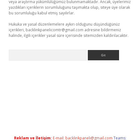
veya araştırma yükümlülüğümüz bulunmamaktadır. Ancak, üyelerimiz
yazdıkları içeriklerin sorumluluğunu taşımakta olup, siteye üye olarak
bu sorumluluğu kabul etmiş sayılırlar.
Hukuka ve yasal düzenlemelere aykırı olduğunu düşündüğünüz
içerikleri,
backlinkpanelicomtr@gmail.com
adresine bildirmeniz
halinde, ilgili içerikler yasal süre içerisinde sitemizden kaldırılacaktır.
Arama
er giriş adresi güncellendi
betexper.xyz
hiltonbet yeni giriş
Reklam ve İletişim:
E-mail:
backlinkpaneli@gmail.com
Teams: