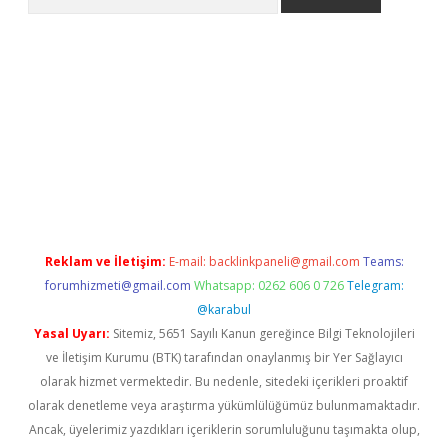
giriş adresi güncellendi
betexper.xyz
hiltonbet yeni giriş
Reklam ve İletişim:
E-mail:
backlinkpaneli@gmail.com
Teams:
forumhizmeti@gmail.com
Whatsapp: 0262 606 0 726
Telegram:
@karabul
Yasal Uyarı:
Sitemiz, 5651 Sayılı Kanun gereğince Bilgi Teknolojileri
ve İletişim Kurumu (BTK) tarafından onaylanmış bir Yer Sağlayıcı
olarak hizmet vermektedir. Bu nedenle, sitedeki içerikleri proaktif
olarak denetleme veya araştırma yükümlülüğümüz bulunmamaktadır.
Ancak, üyelerimiz yazdıkları içeriklerin sorumluluğunu taşımakta olup,