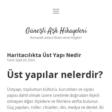
menüyü
Anasayfa
aç
Gizlilik Politikası
Güneşli Aşk Hikayeleri
Yasal Uyarı
Romantik anlara ilham veren bilgiler!
Hakkımızda
Haritacılıkta Üst Yapı Nedir
Tarih: Eylül 29, 2024
Üst yapılar nelerdir?
Üstyapı, toplumun kültürü, kurumları ve siyasi
yapısı dahil olmak üzere üretimle doğrudan ilişkili
olmayan diğer ilişkilere ve fikirlere atıfta bulunur.
Güç yapıları, roller, ritüeller, din, medya ve devlet. İki