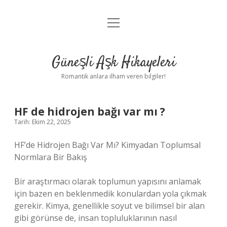
menüyü
Anasayfa
aç
Gizlilik Politikası
Güneşli Aşk Hikayeleri
Yasal Uyarı
Romantik anlara ilham veren bilgiler!
Hakkımızda
HF de hidrojen bağı var mı ?
Tarih: Ekim 22, 2025
HF’de Hidrojen Bağı Var Mı? Kimyadan Toplumsal
Normlara Bir Bakış
Bir araştırmacı olarak toplumun yapısını anlamak
için bazen en beklenmedik konulardan yola çıkmak
gerekir. Kimya, genellikle soyut ve bilimsel bir alan
gibi görünse de, insan topluluklarının nasıl