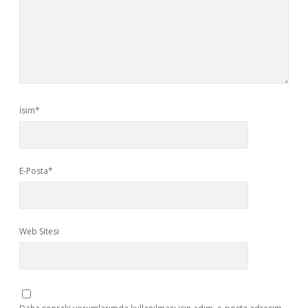
İsim*
E-Posta*
Web Sitesi