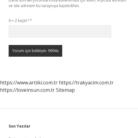
Daha sonraki yorumlarımda kullanılması için adım, e-posta adresim
ve site adresim bu tarayıcıya kaydedilsin.
6 + 2 kaçtır?
*
https://www.artiiki.com.tr
https://trakyacim.com.tr
https://loveinsun.com.tr
Sitemap
Sidebar
Son Yazılar