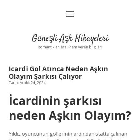
menüyü
Anasayfa
aç
Gizlilik Politikası
Güneşli Aşk Hikayeleri
Yasal Uyarı
Romantik anlara ilham veren bilgiler!
Hakkımızda
Icardi Gol Atınca Neden Aşkın
Olayım Şarkısı Çalıyor
Tarih: Aralık 24, 2024
İcardinin şarkısı
neden Aşkın Olayım?
Yıldız oyuncunun gollerinin ardından statta çalınan