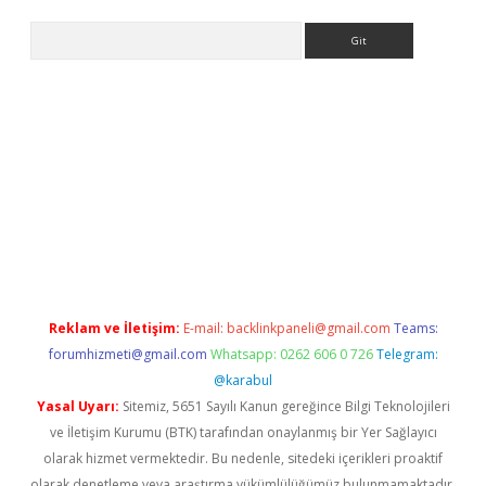
Arama
xper giriş adresi güncellendi
betexper.xyz
hiltonbet yeni giri
Reklam ve İletişim:
E-mail:
backlinkpaneli@gmail.com
Teams:
forumhizmeti@gmail.com
Whatsapp: 0262 606 0 726
Telegram:
@karabul
Yasal Uyarı:
Sitemiz, 5651 Sayılı Kanun gereğince Bilgi Teknolojileri
ve İletişim Kurumu (BTK) tarafından onaylanmış bir Yer Sağlayıcı
olarak hizmet vermektedir. Bu nedenle, sitedeki içerikleri proaktif
olarak denetleme veya araştırma yükümlülüğümüz bulunmamaktadır.