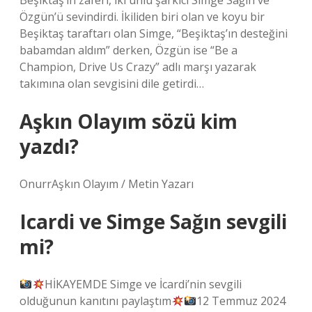
Beşiktaş’ın zaferi, iki ünlü şarkıcı Simge Sağın ve
Özgün’ü sevindirdi. İkiliden biri olan ve koyu bir
Beşiktaş taraftarı olan Simge, “Beşiktaş’ın desteğini
babamdan aldım” derken, Özgün ise “Be a
Champion, Drive Us Crazy” adlı marşı yazarak
takımına olan sevgisini dile getirdi…
Aşkın Olayım sözü kim
yazdı?
OnurrAşkın Olayım / Metin Yazarı
Icardi ve Simge Sağın sevgili
mi?
HİKAYEMDE Simge ve İcardi’nin sevgili
olduğunun kanıtını paylaştım
12 Temmuz 2024